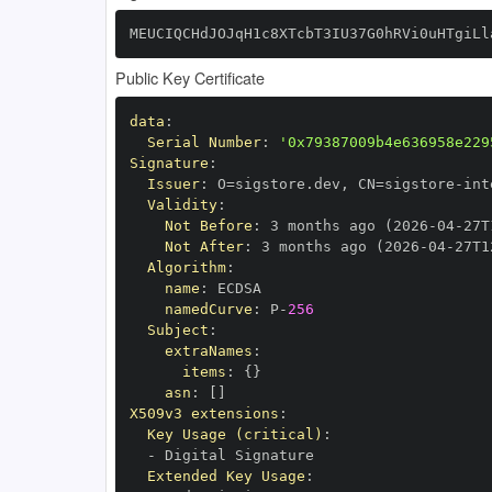
MEUCIQCHdJOJqH1c8XTcbT3IU37G0hRVi0uHTgiLl
Public Key Certificate
data
:
Serial Number
:
'0x79387009b4e636958e229
Signature
:
Issuer
:
 O=sigstore.dev
,
 CN=sigstore
-
Validity
:
Not Before
:
 3 months ago (2026
-
04
-
27T
Not After
:
 3 months ago (2026
-
04
-
27T1
Algorithm
:
name
:
namedCurve
:
 P
-
256
Subject
:
extraNames
:
items
:
{
}
asn
:
[
]
X509v3 extensions
:
Key Usage (critical)
:
-
Extended Key Usage
: