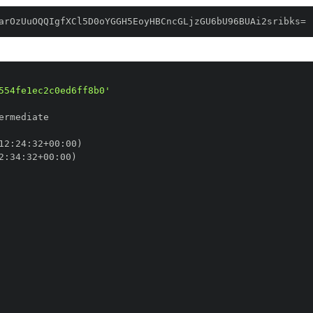
arOzUuOQQIgfXCl5D0oYGGH5EoyHBCncGLjzGU6bU96BUAi2sribks=
554fe1ec2c0ed6ff8b0'
12
:
24
:
32+00
:
2
:
34
:
32+00
: