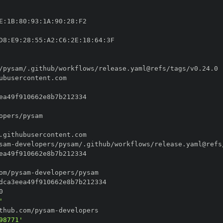
E
:
1B
:
80
:
93
:
1A
:
90
:
28
:
D8
:
E9
:
28
:
55
:
A2
:
C6
:
2E
:
18
:
64
:
sam
-
om/pysam
-
'
thub.com/pysam
-
98771'