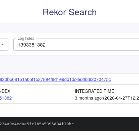
Rekor Search
Log Index
2823bb08151a05f1527894f6d1e9dd1dc6e28362070475c
NDEX
INTEGRATED TIME
51382
3 months ago (2026-04-27T12:2
224a9e4edaa5fc7b5a5395d84f19bc