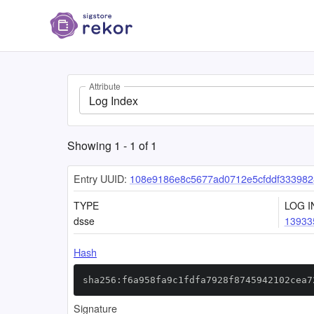
Attribute
Log Index
Showing
1
-
1
of
1
Entry UUID:
108e9186e8c5677ad0712e5cfddf33398
TYPE
LOG I
dsse
13933
Hash
sha256:f6a958fa9c1fdfa7928f8745942102cea7
Signature