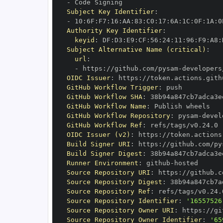
-
Subject Key Identifier
:
-
 10
:
6F
:
F7
:
16
:
AA
:
83
:
C0
:
17
:
6A
:
1C
:
0F
:
1A
:
0
Authority Key Identifier
:
keyid
:
 DF
:
D3
:
E9
:
CF
:
56
:
24
:
11
:
96
:
F9
:
A8
:
Subject Alternative Name (critical)
:
url
:
-
 https
:
//github.com/pysam
-
OIDC Issuer
:
 https
:
GitHub Workflow Trigger
:
GitHub Workflow SHA
:
GitHub Workflow Name
:
GitHub Workflow Repository
:
 pysam
-
GitHub Workflow Ref
:
OIDC Issuer (v2)
:
 https
:
Build Signer URI
:
 https
:
//github.com/py
Build Signer Digest
:
Runner Environment
:
 github
-
Source Repository URI
:
 https
:
//github.c
Source Repository Digest
:
Source Repository Ref
:
Source Repository Identifier
:
'16557526
Source Repository Owner URI
:
 https
:
//gi
Source Repository Owner Identifier
:
'65