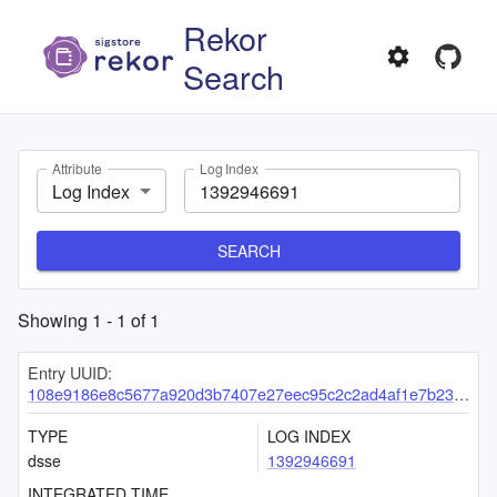
Rekor
Search
Attribute
Log Index
Log Index
SEARCH
Showing
1
-
1
of
1
Entry UUID:
108e9186e8c5677a920d3b7407e27eec95c2c2ad4af1e7b23746533d29f57f7f74d88b301cd8d7f7
TYPE
LOG INDEX
dsse
1392946691
INTEGRATED TIME