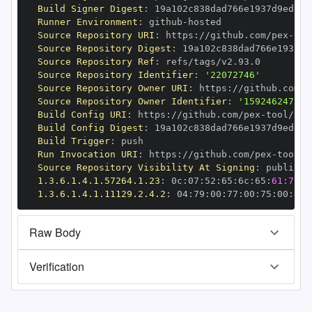
Build Signer Digest
:
Runner Environment
:
 github
-
Source Repository URI
:
 https
:
//github.com/pex
-
Source Repository Digest
:
Source Repository Ref
:
Source Repository Identifier
:
'22072746'
Source Repository Owner URI
:
 https
:
//github.com/p
Source Repository Owner Identifier
:
'159246247'
Build Config URI
:
 https
:
//github.com/pex
-
Build Config Digest
:
Build Trigger
:
Run Invocation URI
:
 https
:
//github.com/pex
-
Source Repository Visibility At Signing
:
1.3.6.1.4.1.57264.1.23
:
 0c
:
07
:
52
:
65
:
6c
:
65
:
61:73:6
1.3.6.1.4.1.11129.2.4.2
:
 04
:
79
:
00
:
77
:
00
:
75
:
00
:
dd
:
Raw Body
Verification