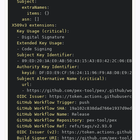
Subject
:
extraNames
:
items
:
{
}
asn
:
[
]
X509v3 extensions
:
Key Usage (critical)
:
-
Extended Key Usage
:
-
Subject Key Identifier
:
-
 89
:
ED
:
20
:
3A
:
E0
:
AB
:
50
:
43
:
15
:
A3
:
03
:
42
:
2C
:
06
:
EB
:
A6
Authority Key Identifier
:
keyid
:
 DF
:
D3
:
E9
:
CF
:
56
:
24
:
11
:
96
:
F9
:
A8
:
D8
:
E9
:
28
:
5
Subject Alternative Name (critical)
:
url
:
-
 https
:
//github.com/pex
-
OIDC Issuer
:
 https
:
GitHub Workflow Trigger
:
GitHub Workflow SHA
:
GitHub Workflow Name
:
GitHub Workflow Repository
:
 pex
-
GitHub Workflow Ref
:
OIDC Issuer (v2)
:
 https
:
Build Signer URI
:
 https
:
//github.com/pex
-