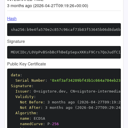
3 months ago (2026-04-27T09:19:26+00:00)
Hash
sha256:b9e4fa570e2c857c96caf73b83f53645b06d8da6be52
Signature
MEUCIDc/L0VpPvBSnbBcFhBeEpSepxXKKsF9Crs7QoJudfCIAiE
Public Key Certificate
data
:
Serial Number
:
'0x4f3af34209bf43b1c664a704eb23f65
Signature
:
Issuer
:
 O=sigstore.dev
,
 CN=sigstore
-
Validity
:
Not Before
:
 3 months ago (2026
-
04
-
27T09
:
19
:
24+0
Not After
:
 3 months ago (2026
-
04
-
27T09
:
29
:
24+00
Algorithm
:
name
:
namedCurve
:
 P
-
256