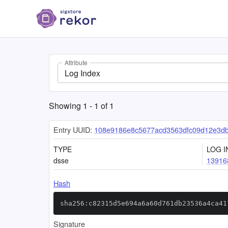
Attribute
Log Index
Showing
1
-
1
of
1
Entry UUID:
108e9186e8c5677acd3563dfc09d12e3db
TYPE
LOG I
dsse
13916
Hash
sha256:c82315d5e694a6a60d761db23536a4ca41
Signature