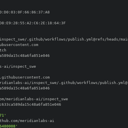
0
:
D0
:
03
:
0F
:
66
:
86
:
37
:
D8
:
E9
:
28
:
55
:
A2
:
C6
:
2E
:
18
:
64
:
s
-
ridianlabs
-
om/meridianlabs
-
71'
thub.com/meridianlabs
-
6480008'