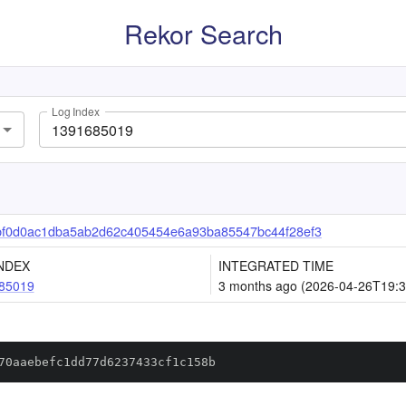
Rekor Search
Log Index
f0d0ac1dba5ab2d62c405454e6a93ba85547bc44f28ef3
NDEX
INTEGRATED TIME
85019
3 months ago (2026-04-26T19:3
70aaebefc1dd77d6237433cf1c158b