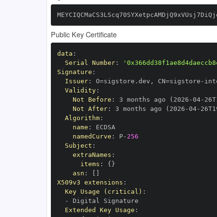
MEYCIQCMaCS3LScq70SYXetpcAMDjQ9xVUsj7DiQj
Public Key Certificate
data
:
Serial Number
:
'0x366dd38f1ae8d4daeccb8
Signature
:
Issuer
:
 O=sigstore.dev
,
 CN=sigstore
-
Validity
:
Not Before
:
 3 months ago (2026
-
04
-
26T
Not After
:
 3 months ago (2026
-
04
-
26T1
Algorithm
:
name
:
namedCurve
:
 P
-
256
Subject
:
extraNames
:
items
:
{
}
asn
:
[
]
X509v3 extensions
:
Key Usage (critical)
:
-
Extended Key Usage
: