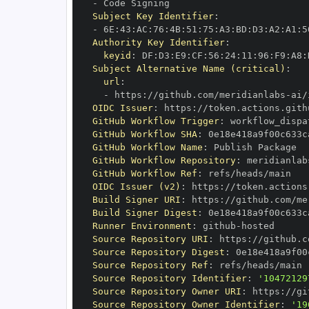
-
Subject Key Identifier
:
-
 6E
:
43
:
AC
:
76
:
4B
:
51
:
75
:
A3
:
BD
:
D3
:
A2
:
A1
:
5
Authority Key Identifier
:
keyid
:
 DF
:
D3
:
E9
:
CF
:
56
:
24
:
11
:
96
:
F9
:
A8
:
Subject Alternative Name (critical)
:
url
:
-
 https
:
//github.com/meridianlabs
-
OIDC Issuer
:
 https
:
GitHub Workflow Trigger
:
GitHub Workflow SHA
:
GitHub Workflow Name
:
GitHub Workflow Repository
:
 meridianlab
GitHub Workflow Ref
:
OIDC Issuer (v2)
:
 https
:
Build Signer URI
:
 https
:
//github.com/me
Build Signer Digest
:
Runner Environment
:
 github
-
Source Repository URI
:
 https
:
//github.c
Source Repository Digest
:
Source Repository Ref
:
Source Repository Identifier
:
'10472129
Source Repository Owner URI
:
 https
:
//gi
Source Repository Owner Identifier
:
'19