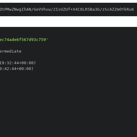
dtPMwZNwgIhAN/GeVVhvw/2IsUZUf+X4C0LR5Ba3G/zScAZZmOYkRu6
ec74ade6f567d93c759'
19
:
32
:
44+00
:
9
:
42
:
44+00
: