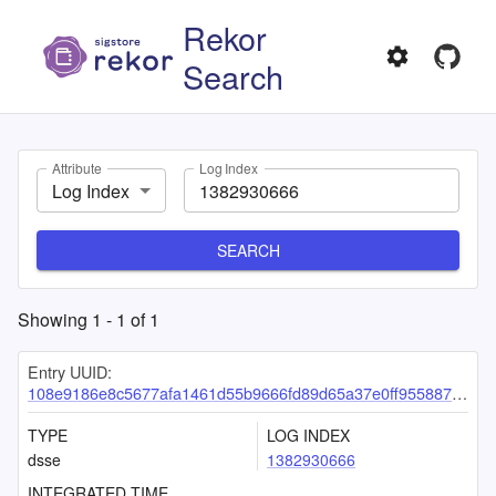
Rekor
Search
Attribute
Log Index
Log Index
SEARCH
Showing
1
-
1
of
1
Entry UUID:
108e9186e8c5677afa1461d55b9666fd89d65a37e0ff9558876e64460547e65dd5174168bbdb519c
TYPE
LOG INDEX
dsse
1382930666
INTEGRATED TIME