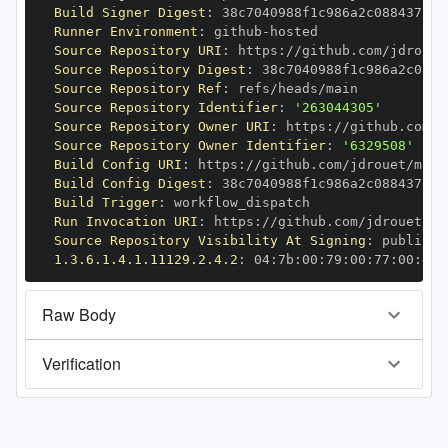
Build Signer Digest
:
Runner Environment
:
 github
-
Source Repository URI
:
 https
:
Source Repository Digest
:
Source Repository Ref
:
Source Repository Identifier
:
'263044305'
Source Repository Owner URI
:
 https
:
Source Repository Owner Identifier
:
'6329508'
Build Config URI
:
 https
:
//github.com/jdrouet/mrml
Build Config Digest
:
Build Trigger
:
Run Invocation URI
:
 https
:
Source Repository Visibility At Signing
:
1.3.6.1.4.1.11129.2.4.2
:
 04
:
7b
:
00
:
79
:
00
:
77
:
00
:
dd
:
Raw Body
Verification