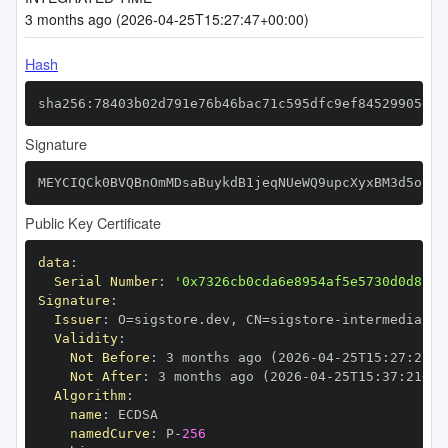
3 months ago (2026-04-25T15:27:47+00:00)
Hash
sha256:78403b02d791e76b46bac71c595dfc9ef84529905de3
Signature
MEYCIQCk0BVQBnOmMDsaBuykdB1jeqNUeWQ9upcXyxBM3d5ohQI
Public Key Certificate
data
:
Serial Number
:
'0x7326cb0cda6e8954af5e5730d0d8c27
Signature
:
Issuer
:
 O=sigstore.dev
,
 CN=sigstore
-
Validity
:
Not Before
:
 3 months ago (2026
-
04
-
25T15
:
27
:
21+0
Not After
:
 3 months ago (2026
-
04
-
25T15
:
37
:
21+00
Algorithm
:
name
:
namedCurve
:
 P
-
256