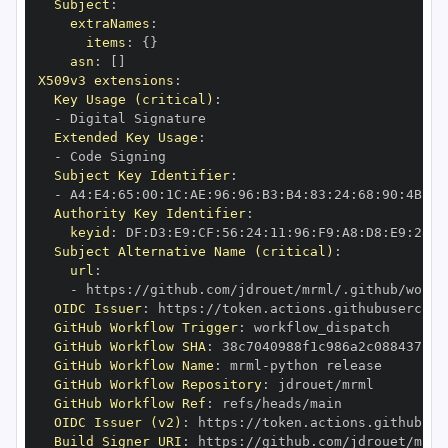
Subject
:
extraNames
:
items
:
{
}
asn
:
[
]
X509v3 extensions
:
Key Usage (critical)
:
-
Extended Key Usage
:
-
Subject Key Identifier
:
-
 A4
:
E4
:
65
:
00
:
1C
:
AE
:
96
:
96
:
B3
:
B4
:
83
:
24
:
68
:
90
:
4B
:
73
Authority Key Identifier
:
keyid
:
 DF
:
D3
:
E9
:
CF
:
56
:
24
:
11
:
96
:
F9
:
A8
:
D8
:
E9
:
28
:
5
Subject Alternative Name (critical)
:
url
:
-
 https
:
//github.com/jdrouet/mrml/.github/workf
OIDC Issuer
:
 https
:
GitHub Workflow Trigger
:
GitHub Workflow SHA
:
GitHub Workflow Name
:
 mrml
-
GitHub Workflow Repository
:
GitHub Workflow Ref
:
OIDC Issuer (v2)
:
 https
:
Build Signer URI
:
 https
:
//github.com/jdrouet/mrml