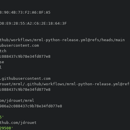
8
:
90
:
4B
:
73
:
F2
:
A6
:
8F
:
D8
:
E9
:
28
:
55
:
A2
:
C6
:
2E
:
18
:
64
:
thub/workflows/mrml
-
python
-
rouet/mrml/.github/workflows/mrml
-
python
-
5'
29508'