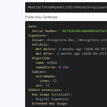
MEUCIQCftKY6M9y0GKt/COIrn9VUv0zVv+g115aat
Public Key Certificate
data
:
Serial Number
:
'0x7326cb0cda6e8954af5e5
Signature
:
Issuer
:
 O=sigstore.dev
,
 CN=sigstore
-
Validity
:
Not Before
:
 3 months ago (2026
-
04
-
25T
Not After
:
 3 months ago (2026
-
04
-
25T1
Algorithm
:
name
:
namedCurve
:
 P
-
256
Subject
:
extraNames
:
items
:
{
}
asn
:
[
]
X509v3 extensions
:
Key Usage (critical)
:
-
Extended Key Usage
: