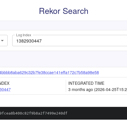
Rekor Search
Log Index
4bbbb8aba629c32b7fe38ccae141effa172c7b58a98e58
NDEX
INTEGRATED TIME
30447
3 months ago (2026-04-25T15:2
9fcea8b400c82f9b8a2f7499e240df