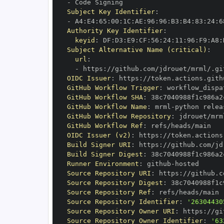
-
Subject Key Identifier
:
-
 A4
:
E4
:
65
:
00
:
1C
:
AE
:
96
:
96
:
B3
:
B4
:
83
:
24
:
6
Authority Key Identifier
:
keyid
:
 DF
:
D3
:
E9
:
CF
:
56
:
24
:
11
:
96
:
F9
:
A8
:
Subject Alternative Name (critical)
:
url
:
-
 https
:
//github.com/jdrouet/mrml/.gi
OIDC Issuer
:
 https
:
GitHub Workflow Trigger
:
GitHub Workflow SHA
:
GitHub Workflow Name
:
 mrml
-
GitHub Workflow Repository
:
GitHub Workflow Ref
:
OIDC Issuer (v2)
:
 https
:
Build Signer URI
:
 https
:
//github.com/jd
Build Signer Digest
:
Runner Environment
:
 github
-
Source Repository URI
:
 https
:
Source Repository Digest
:
Source Repository Ref
:
Source Repository Identifier
:
'26304430
Source Repository Owner URI
:
 https
:
Source Repository Owner Identifier
:
'63