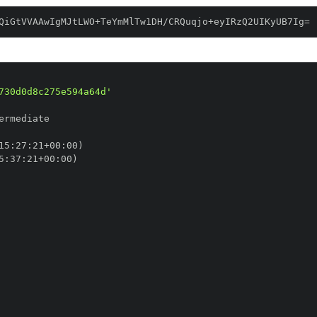
QiGtVVAAwIgMJtLWO+TeYmMlTw1DH/CRQuqjo+eyIRzQ2UIKyUB7Ig=
730d0d8c275e594a64d'
15
:
27
:
21+00
:
5
:
37
:
21+00
: