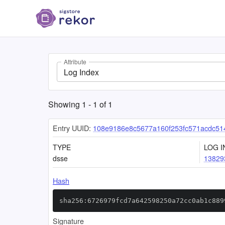
Attribute
Log Index
Showing
1
-
1
of
1
Entry UUID:
108e9186e8c5677a160f253fc571acdc51
TYPE
LOG I
dsse
13829
Hash
sha256:6726979fcd7a642598250a72cc0ab1c889
Signature