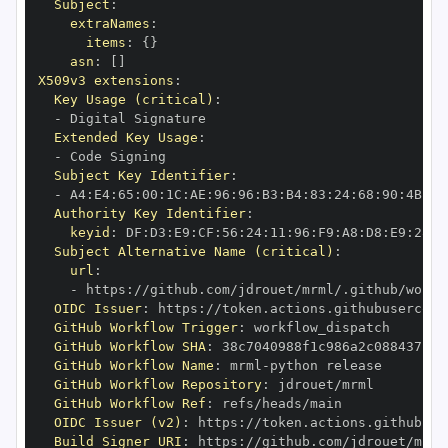
Subject
:
extraNames
:
items
:
{
}
asn
:
[
]
X509v3 extensions
:
Key Usage (critical)
:
-
Extended Key Usage
:
-
Subject Key Identifier
:
-
 A4
:
E4
:
65
:
00
:
1C
:
AE
:
96
:
96
:
B3
:
B4
:
83
:
24
:
68
:
90
:
4B
:
73
Authority Key Identifier
:
keyid
:
 DF
:
D3
:
E9
:
CF
:
56
:
24
:
11
:
96
:
F9
:
A8
:
D8
:
E9
:
28
:
5
Subject Alternative Name (critical)
:
url
:
-
 https
:
//github.com/jdrouet/mrml/.github/workf
OIDC Issuer
:
 https
:
GitHub Workflow Trigger
:
GitHub Workflow SHA
:
GitHub Workflow Name
:
 mrml
-
GitHub Workflow Repository
:
GitHub Workflow Ref
:
OIDC Issuer (v2)
:
 https
:
Build Signer URI
:
 https
:
//github.com/jdrouet/mrml