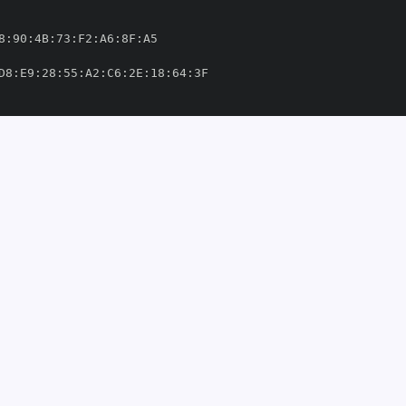
8
:
90
:
4B
:
73
:
F2
:
A6
:
8F
:
D8
:
E9
:
28
:
55
:
A2
:
C6
:
2E
:
18
:
64
:
thub/workflows/mrml
-
python
-
rouet/mrml/.github/workflows/mrml
-
python
-
5'
29508'