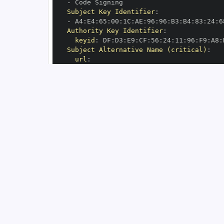
-
Subject Key Identifier
:
-
 A4
:
E4
:
65
:
00
:
1C
:
AE
:
96
:
96
:
B3
:
B4
:
83
:
24
:
6
Authority Key Identifier
:
keyid
:
 DF
:
D3
:
E9
:
CF
:
56
:
24
:
11
:
96
:
F9
:
A8
:
Subject Alternative Name (critical)
:
url
:
-
 https
:
//github.com/jdrouet/mrml/.gi
OIDC Issuer
:
 https
:
GitHub Workflow Trigger
:
GitHub Workflow SHA
:
GitHub Workflow Name
:
 mrml
-
GitHub Workflow Repository
:
GitHub Workflow Ref
:
OIDC Issuer (v2)
:
 https
:
Build Signer URI
:
 https
:
//github.com/jd
Build Signer Digest
:
Runner Environment
:
 github
-
Source Repository URI
:
 https
:
Source Repository Digest
:
Source Repository Ref
:
Source Repository Identifier
:
'26304430
Source Repository Owner URI
:
 https
:
Source Repository Owner Identifier
:
'63