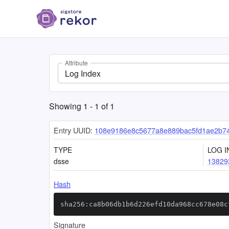
Attribute
Log Index
Showing
1
-
1
of
1
Entry UUID:
108e9186e8c5677a8e889bac5fd1ae2b74
TYPE
LOG I
dsse
13829
Hash
sha256:ca8b06db1b6d226efd10da968cc678e08c
Signature