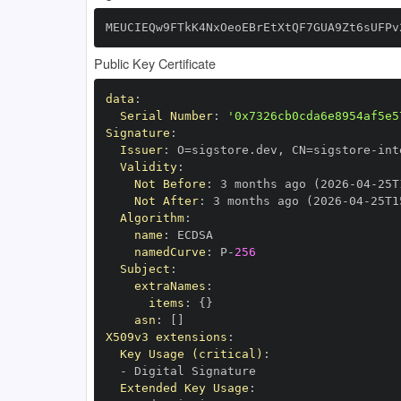
MEUCIEQw9FTkK4NxOeoEBrEtXtQF7GUA9Zt6sUFPv
Public Key Certificate
data
:
Serial Number
:
'0x7326cb0cda6e8954af5e5
Signature
:
Issuer
:
 O=sigstore.dev
,
 CN=sigstore
-
Validity
:
Not Before
:
 3 months ago (2026
-
04
-
25T
Not After
:
 3 months ago (2026
-
04
-
25T1
Algorithm
:
name
:
namedCurve
:
 P
-
256
Subject
:
extraNames
:
items
:
{
}
asn
:
[
]
X509v3 extensions
:
Key Usage (critical)
:
-
Extended Key Usage
: