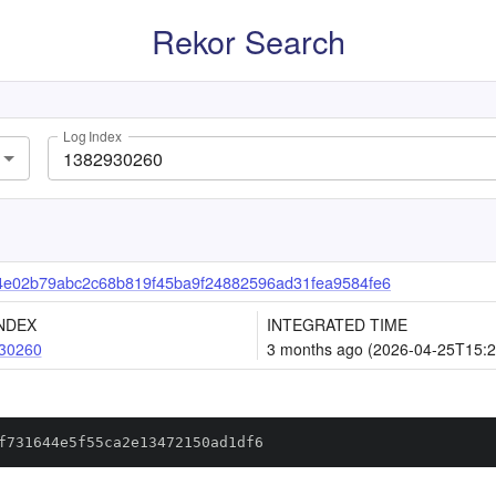
Rekor Search
Log Index
e02b79abc2c68b819f45ba9f24882596ad31fea9584fe6
NDEX
INTEGRATED TIME
30260
3 months ago (2026-04-25T15:2
f731644e5f55ca2e13472150ad1df6