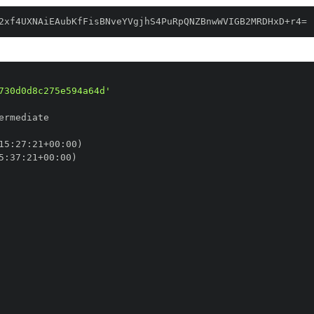
2xf4UXNAiEAubKfFisBNveYVgjhS4PuRpQNZBnwWVIGB2MRDHxD+r4=
730d0d8c275e594a64d'
15
:
27
:
21+00
:
5
:
37
:
21+00
: