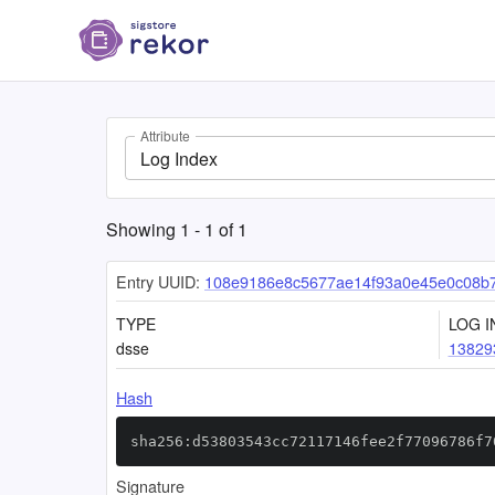
Attribute
Log Index
Showing
1
-
1
of
1
Entry UUID:
108e9186e8c5677ae14f93a0e45e0c08b7
TYPE
LOG I
dsse
13829
Hash
sha256:d53803543cc72117146fee2f77096786f7
Signature