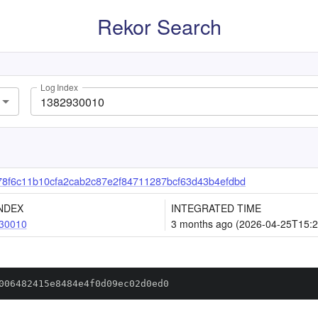
Rekor Search
Log Index
8f6c11b10cfa2cab2c87e2f84711287bcf63d43b4efdbd
NDEX
INTEGRATED TIME
30010
3 months ago (2026-04-25T15:2
006482415e8484e4f0d09ec02d0ed0