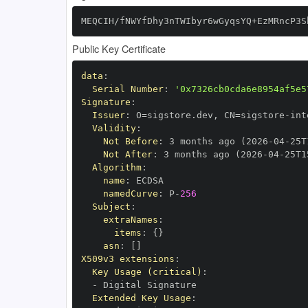
MEQCIH/fNWYfDhy3nTWIbyr6wGyqsYQ+EzMRncP3S
Public Key Certificate
data
:
Serial Number
:
'0x7326cb0cda6e8954af5e5
Signature
:
Issuer
:
 O=sigstore.dev
,
 CN=sigstore
-
Validity
:
Not Before
:
 3 months ago (2026
-
04
-
25T
Not After
:
 3 months ago (2026
-
04
-
25T1
Algorithm
:
name
:
namedCurve
:
 P
-
256
Subject
:
extraNames
:
items
:
{
}
asn
:
[
]
X509v3 extensions
:
Key Usage (critical)
:
-
Extended Key Usage
: