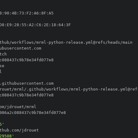
8
:
90
:
4B
:
73
:
F2
:
A6
:
8F
:
D8
:
E9
:
28
:
55
:
A2
:
C6
:
2E
:
18
:
64
:
thub/workflows/mrml
-
python
-
rouet/mrml/.github/workflows/mrml
-
python
-
5'
29508'