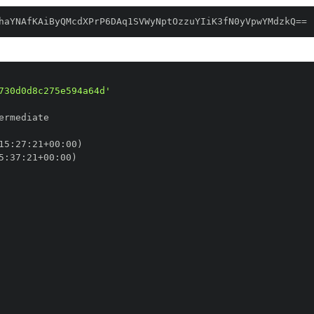
haYNAfKAiByQMcdXPrP6DAq1SVWyNptOzzuYIiK3fN0yVpwYMdzkQ==
730d0d8c275e594a64d'
15
:
27
:
21+00
:
5
:
37
:
21+00
: