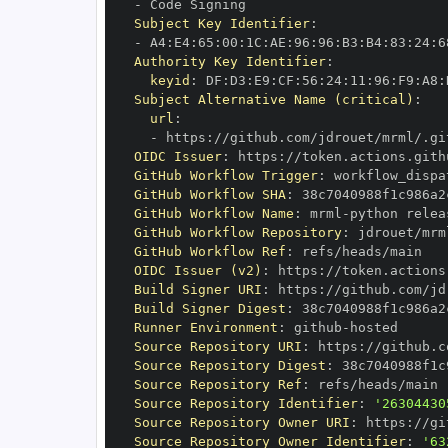
-
Subject Key Identifier
:
-
 A4
:
E4
:
65
:
00
:
1C
:
AE
:
96
:
96
:
B3
:
B4
:
83
:
24
:
6
Authority Key Identifier
:
keyid
:
 DF
:
D3
:
E9
:
CF
:
56
:
24
:
11
:
96
:
F9
:
A8
:
Subject Alternative Name (critical)
:
url
:
-
 https
:
//github.com/jdrouet/mrml/.gi
OIDC Issuer
:
 https
:
GitHub Workflow Trigger
:
GitHub Workflow SHA
:
GitHub Workflow Name
:
 mrml
-
GitHub Workflow Repository
:
GitHub Workflow Ref
:
OIDC Issuer (v2)
:
 https
:
Build Signer URI
:
 https
:
//github.com/jd
Build Signer Digest
:
Runner Environment
:
 github
-
Source Repository URI
:
 https
:
Source Repository Digest
:
Source Repository Ref
:
Source Repository Identifier
:
'26304430
Source Repository Owner URI
:
 https
:
Source Repository Owner Identifier
:
'63