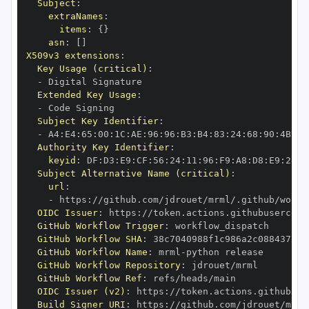
Subject
:
extraNames
:
items
:
{
}
asn
:
[
]
X509v3 extensions
:
Key Usage (critical)
:
-
Extended Key Usage
:
-
Subject Key Identifier
:
-
 A4
:
E4
:
65
:
00
:
1C
:
AE
:
96
:
96
:
B3
:
B4
:
83
:
24
:
68
:
90
:
4B
:
73
Authority Key Identifier
:
keyid
:
 DF
:
D3
:
E9
:
CF
:
56
:
24
:
11
:
96
:
F9
:
A8
:
D8
:
E9
:
28
:
5
Subject Alternative Name (critical)
:
url
:
-
 https
:
//github.com/jdrouet/mrml/.github/workf
OIDC Issuer
:
 https
:
GitHub Workflow Trigger
:
GitHub Workflow SHA
:
GitHub Workflow Name
:
 mrml
-
GitHub Workflow Repository
:
GitHub Workflow Ref
:
OIDC Issuer (v2)
:
 https
:
Build Signer URI
:
 https
:
//github.com/jdrouet/mrml