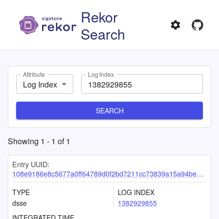
Rekor
Search
Attribute
Log Index
Log Index
SEARCH
Showing
1
-
1
of
1
Entry UUID:
108e9186e8c5677a0ff64789d0f2bd7211cc73839a15a94be5be03fc955e950148f4d849d1b4739c
TYPE
LOG INDEX
dsse
1382929855
INTEGRATED TIME