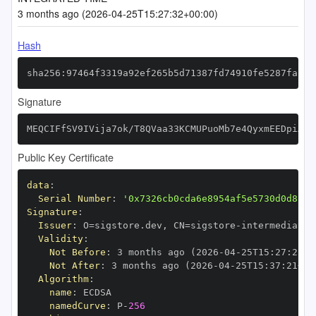
3 months ago (2026-04-25T15:27:32+00:00)
Hash
sha256:97464f3319a92ef265b5d71387fd74910fe5287faf92
Signature
MEQCIFfSV9IVija7ok/T8QVaa33KCMUPuoMb7e4QyxmEEDpiAiA
Public Key Certificate
data
:
Serial Number
:
'0x7326cb0cda6e8954af5e5730d0d8c27
Signature
:
Issuer
:
 O=sigstore.dev
,
 CN=sigstore
-
Validity
:
Not Before
:
 3 months ago (2026
-
04
-
25T15
:
27
:
21+0
Not After
:
 3 months ago (2026
-
04
-
25T15
:
37
:
21+00
Algorithm
:
name
:
namedCurve
:
 P
-
256