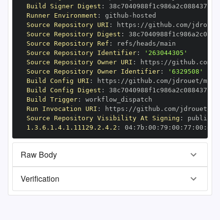
Build Signer Digest
:
Runner Environment
:
 github
-
Source Repository URI
:
 https
:
Source Repository Digest
:
Source Repository Ref
:
Source Repository Identifier
:
'263044305'
Source Repository Owner URI
:
 https
:
Source Repository Owner Identifier
:
'6329508'
Build Config URI
:
 https
:
//github.com/jdrouet/mrml
Build Config Digest
:
Build Trigger
:
Run Invocation URI
:
 https
:
Source Repository Visibility At Signing
:
1.3.6.1.4.1.11129.2.4.2
:
 04
:
7b
:
00
:
79
:
00
:
77
:
00
:
dd
:
Raw Body
Verification