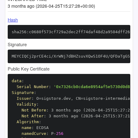
3 months ago (2026-04-25T15:27:28+00:00)
Hash
sha256:c0680f573cf729a2dec2ff74daf48d2a9504dff26961
Signature
MEYCIQCj2prCE4ci/XrWNj7dBHZsuvXQwS1OF4U/QFDaTgGSEgI
Public Key Certificate
data
:
Serial Number
:
'0x7326cb0cda6e8954af5e5730d0d8c27
Signature
:
Issuer
:
 O=sigstore.dev
,
 CN=sigstore
-
Validity
:
Not Before
:
 3 months ago (2026
-
04
-
25T15
:
27
:
21+0
Not After
:
 3 months ago (2026
-
04
-
25T15
:
37
:
21+00
Algorithm
:
name
:
namedCurve
:
 P
-
256