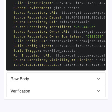
Build Signer Digest
:
Runner Environment
:
 github
-
Source Repository URI
:
 https
:
Source Repository Digest
:
Source Repository Ref
:
Source Repository Identifier
:
'263044305'
Source Repository Owner URI
:
 https
:
Source Repository Owner Identifier
:
'6329508'
Build Config URI
:
 https
:
//github.com/jdrouet/mrml
Build Config Digest
:
Build Trigger
:
Run Invocation URI
:
 https
:
Source Repository Visibility At Signing
:
1.3.6.1.4.1.11129.2.4.2
:
 04
:
7b
:
00
:
79
:
00
:
77
:
00
:
dd
:
Raw Body
Verification