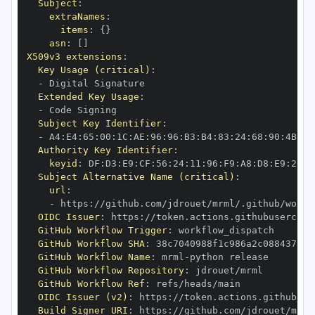
Subject
:
extraNames
:
items
:
{
}
asn
:
[
]
X509v3 extensions
:
Key Usage (critical)
:
-
Extended Key Usage
:
-
Subject Key Identifier
:
-
 A4
:
E4
:
65
:
00
:
1C
:
AE
:
96
:
96
:
B3
:
B4
:
83
:
24
:
68
:
90
:
4B
:
73
Authority Key Identifier
:
keyid
:
 DF
:
D3
:
E9
:
CF
:
56
:
24
:
11
:
96
:
F9
:
A8
:
D8
:
E9
:
28
:
5
Subject Alternative Name (critical)
:
url
:
-
 https
:
//github.com/jdrouet/mrml/.github/workf
OIDC Issuer
:
 https
:
GitHub Workflow Trigger
:
GitHub Workflow SHA
:
GitHub Workflow Name
:
 mrml
-
GitHub Workflow Repository
:
GitHub Workflow Ref
:
OIDC Issuer (v2)
:
 https
:
Build Signer URI
:
 https
:
//github.com/jdrouet/mrml