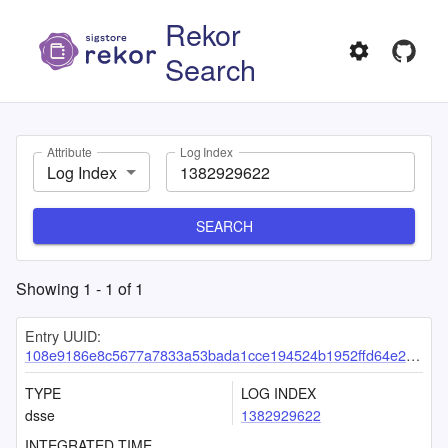
Rekor
Search
Attribute
Log Index
Log Index
SEARCH
Showing
1
-
1
of
1
Entry UUID:
108e9186e8c5677a7833a53bada1cce194524b1952ffd64e28dc5b18704b38dd0e23cf29dd863209
TYPE
LOG INDEX
dsse
1382929622
INTEGRATED TIME