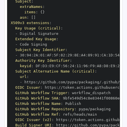
Subject
:
extraNames
:
items
:
{
}
asn
:
[
]
X509v3 extensions
:
Key Usage (critical)
:
-
Extended Key Usage
:
-
Subject Key Identifier
:
-
 30
:
94
:
2A
:
01
:
AF
:
5F
:
82
:
29
:
8E
:
A4
:
89
:
91
:
CA
:
1D
:
54
:
A4
Authority Key Identifier
:
keyid
:
 DF
:
D3
:
E9
:
CF
:
56
:
24
:
11
:
96
:
F9
:
A8
:
D8
:
E9
:
28
:
5
Subject Alternative Name (critical)
:
url
:
-
 https
:
OIDC Issuer
:
 https
:
GitHub Workflow Trigger
:
GitHub Workflow SHA
:
GitHub Workflow Name
:
GitHub Workflow Repository
:
GitHub Workflow Ref
:
OIDC Issuer (v2)
:
 https
:
Build Signer URI
:
 https
: