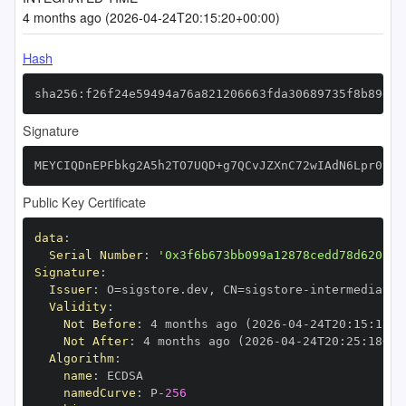
4 months ago (2026-04-24T20:15:20+00:00)
Hash
sha256:f26f24e59494a76a821206663fda30689735f8b89daa
Signature
MEYCIQDnEPFbkg2A5h2TO7UQD+g7QCvJZXnC72wIAdN6Lpr0tAI
Public Key Certificate
data
:
Serial Number
:
'0x3f6b673bb099a12878cedd78d620374
Signature
:
Issuer
:
 O=sigstore.dev
,
 CN=sigstore
-
Validity
:
Not Before
:
 4 months ago (2026
-
04
-
24T20
:
15
:
18+0
Not After
:
 4 months ago (2026
-
04
-
24T20
:
25
:
18+00
Algorithm
:
name
:
namedCurve
:
 P
-
256