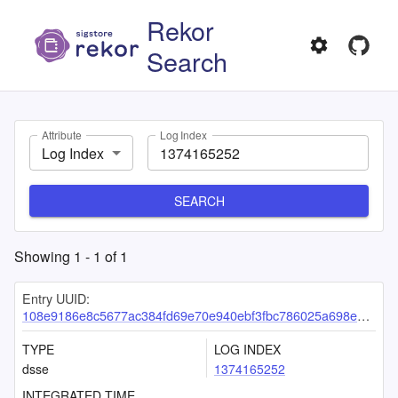
Rekor
Search
Attribute
Log Index
Log Index
SEARCH
Showing
1
-
1
of
1
Entry UUID:
108e9186e8c5677ac384fd69e70e940ebf3fbc786025a698e61ffe25f22e60aef09cb5a0be651a1d
TYPE
LOG INDEX
dsse
1374165252
INTEGRATED TIME