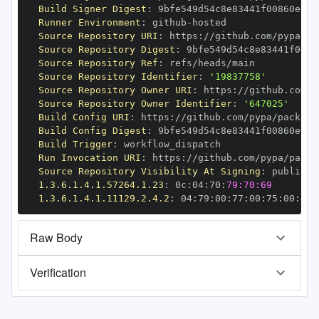
Build Signer Digest
:
Runner Environment
:
 github
-
Source Repository URI
:
 https
:
Source Repository Digest
:
Source Repository Ref
:
Source Repository Identifier
:
'19837758'
Source Repository Owner URI
:
 https
:
Source Repository Owner Identifier
:
'647025'
Build Config URI
:
 https
:
Build Config Digest
:
Build Trigger
:
Run Invocation URI
:
 https
:
Source Repository Visibility At Signing
:
1.3.6.1.4.1.57264.1.23
:
 0c
:
04
:
70
:
79:70:69
1.3.6.1.4.1.11129.2.4.2
:
 04
:
79
:
00
:
77
:
00
:
75
:
00
:
dd
:
Raw Body
Verification