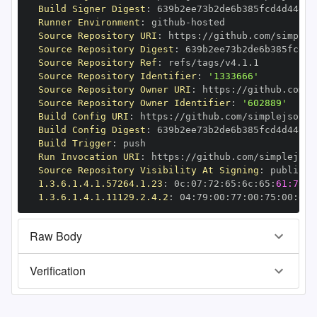
Build Signer Digest
:
Runner Environment
:
 github
-
Source Repository URI
:
 https
:
Source Repository Digest
:
Source Repository Ref
:
Source Repository Identifier
:
'1333666'
Source Repository Owner URI
:
 https
:
Source Repository Owner Identifier
:
'602889'
Build Config URI
:
 https
:
//github.com/simplejson/s
Build Config Digest
:
Build Trigger
:
Run Invocation URI
:
 https
:
Source Repository Visibility At Signing
:
1.3.6.1.4.1.57264.1.23
:
 0c
:
07
:
72
:
65
:
6c
:
65
:
61:73:6
1.3.6.1.4.1.11129.2.4.2
:
 04
:
79
:
00
:
77
:
00
:
75
:
00
:
dd
:
Raw Body
Verification