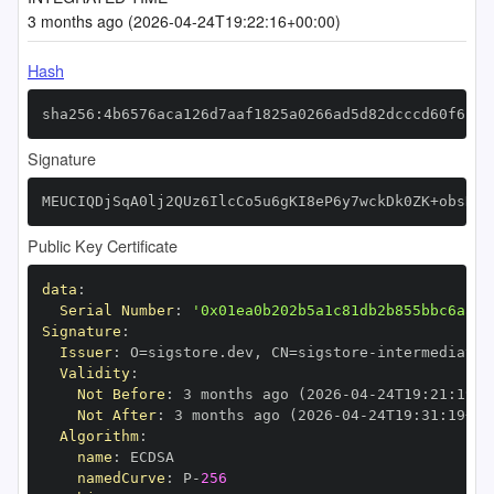
3 months ago (2026-04-24T19:22:16+00:00)
Hash
sha256:4b6576aca126d7aaf1825a0266ad5d82dcccd60f6c96
Signature
MEUCIQDjSqA0lj2QUz6IlcCo5u6gKI8eP6y7wckDk0ZK+obsHAI
Public Key Certificate
data
:
Serial Number
:
'0x01ea0b202b5a1c81db2b855bbc6aa37
Signature
:
Issuer
:
 O=sigstore.dev
,
 CN=sigstore
-
Validity
:
Not Before
:
 3 months ago (2026
-
04
-
24T19
:
21
:
19+0
Not After
:
 3 months ago (2026
-
04
-
24T19
:
31
:
19+00
Algorithm
:
name
:
namedCurve
:
 P
-
256