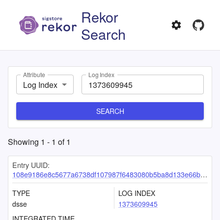
Rekor
Search
Attribute
Log Index
Log Index
SEARCH
Showing
1
-
1
of
1
Entry UUID:
108e9186e8c5677a6738df107987f6483080b5ba8d133e66b2b52e21ef59a61a2730b317864570b0
TYPE
LOG INDEX
dsse
1373609945
INTEGRATED TIME