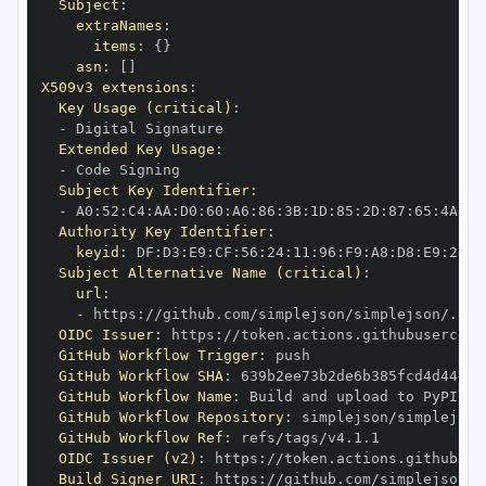
Subject
:
extraNames
:
items
:
{
}
asn
:
[
]
X509v3 extensions
:
Key Usage (critical)
:
-
Extended Key Usage
:
-
Subject Key Identifier
:
-
 A0
:
52
:
C4
:
AA
:
D0
:
60
:
A6
:
86
:
3B
:
1D
:
85
:
2D
:
87
:
65
:
4A
:
A8
Authority Key Identifier
:
keyid
:
 DF
:
D3
:
E9
:
CF
:
56
:
24
:
11
:
96
:
F9
:
A8
:
D8
:
E9
:
28
:
5
Subject Alternative Name (critical)
:
url
:
-
 https
:
//github.com/simplejson/simplejson/.git
OIDC Issuer
:
 https
:
GitHub Workflow Trigger
:
GitHub Workflow SHA
:
GitHub Workflow Name
:
GitHub Workflow Repository
:
GitHub Workflow Ref
:
OIDC Issuer (v2)
:
 https
:
Build Signer URI
:
 https
:
//github.com/simplejson/s