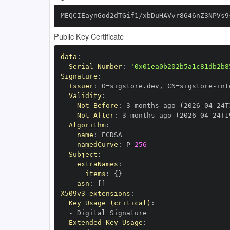
MEQCIEaynGod2dTGif1/xbDuHAVvr8646nZ3NPVs9
Public Key Certificate
data
:
Serial Number
:
'0x01ea0b202b5a1c81db2b8
Signature
:
Issuer
:
 O=sigstore.dev
,
 CN=sigstore
-
Validity
:
Not Before
:
 3 months ago (2026
-
04
-
24T
Not After
:
 3 months ago (2026
-
04
-
24T1
Algorithm
:
name
:
namedCurve
:
 P
-
256
Subject
:
extraNames
:
items
:
{
}
asn
:
[
]
X509v3 extensions
:
Key Usage (critical)
:
-
Extended Key Usage
: