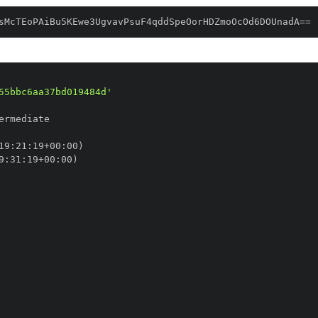
sMcTEoPAiBu5KEwe3UgvavPsuF4qddSpeOorHDZmoOcOd6DOUnadA==
55bbc6aa37bd019484d'
19
:
21
:
19+00
:
9
:
31
:
19+00
: