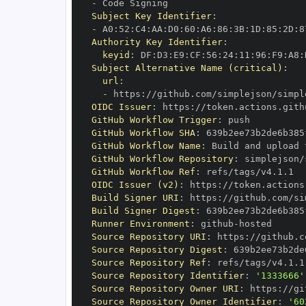
-
Subject Key Identifier
:
-
 A0
:
52
:
C4
:
AA
:
D0
:
60
:
A6
:
86
:
3B
:
1D
:
85
:
2D
:
8
Authority Key Identifier
:
keyid
:
 DF
:
D3
:
E9
:
CF
:
56
:
24
:
11
:
96
:
F9
:
A8
:
Subject Alternative Name (critical)
:
url
:
-
 https
:
//github.com/simplejson/simpl
OIDC Issuer
:
 https
:
GitHub Workflow Trigger
:
GitHub Workflow SHA
:
GitHub Workflow Name
:
GitHub Workflow Repository
:
GitHub Workflow Ref
:
OIDC Issuer (v2)
:
 https
:
Build Signer URI
:
 https
:
//github.com/si
Build Signer Digest
:
Runner Environment
:
 github
-
Source Repository URI
:
 https
:
Source Repository Digest
:
Source Repository Ref
:
Source Repository Identifier
:
'1333666'
Source Repository Owner URI
:
 https
:
Source Repository Owner Identifier
:
'60