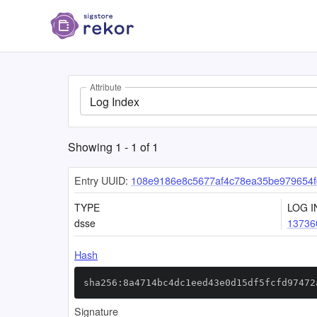
Attribute
Log Index
Showing
1
-
1
of
1
Entry UUID:
108e9186e8c5677af4c78ea35be979654fd
TYPE
LOG I
dsse
13736
Hash
sha256:8a4714bc4dc1eed43e0d15df5fcfd97472
Signature