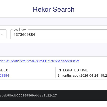
Rekor Search
Log Index
ef9497edf272fe9fc56460fb11597febb1d4cee63f5cf
NDEX
INTEGRATED TIME
09884
3 months ago (2026-04-24T19:2
adeb98edb556309869ebbea8b22c27