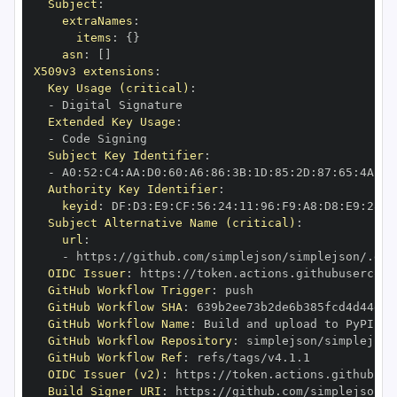
Subject
:
extraNames
:
items
:
{
}
asn
:
[
]
X509v3 extensions
:
Key Usage (critical)
:
-
Extended Key Usage
:
-
Subject Key Identifier
:
-
 A0
:
52
:
C4
:
AA
:
D0
:
60
:
A6
:
86
:
3B
:
1D
:
85
:
2D
:
87
:
65
:
4A
:
A8
Authority Key Identifier
:
keyid
:
 DF
:
D3
:
E9
:
CF
:
56
:
24
:
11
:
96
:
F9
:
A8
:
D8
:
E9
:
28
:
5
Subject Alternative Name (critical)
:
url
:
-
 https
:
//github.com/simplejson/simplejson/.git
OIDC Issuer
:
 https
:
GitHub Workflow Trigger
:
GitHub Workflow SHA
:
GitHub Workflow Name
:
GitHub Workflow Repository
:
GitHub Workflow Ref
:
OIDC Issuer (v2)
:
 https
:
Build Signer URI
:
 https
:
//github.com/simplejson/s