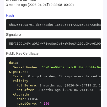
3 months ago (2026-04-24T19:22:08+00:00)
Hash
sha256:e9a791fdc647a8b0f1651054447232c5973723cba392
Signature
MEYCIQDsXdVraQRCwWF1veSucJpt+jW5ouJl209oDMsv61006QI
Public Key Certificate
data
:
Serial Number
:
'0x01ea0b202b5a1c81db2b855bbc6aa37
Signature
:
Issuer
:
 O=sigstore.dev
,
 CN=sigstore
-
Validity
:
Not Before
:
 3 months ago (2026
-
04
-
24T19
:
21
:
19+0
Not After
:
 3 months ago (2026
-
04
-
24T19
:
31
:
19+00
Algorithm
:
name
:
namedCurve
:
 P
-
256