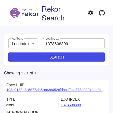
Rekor
Search
Attribute
Log Index
Log Index
SEARCH
Showing
1
-
1
of
1
Entry UUID:
108e9186e8c5677ab5cdd3c452cfdacdf0bc778d9021bda2138e4010b099e0159b7acbad6309734f
TYPE
LOG INDEX
dsse
1373608399
INTEGRATED TIME