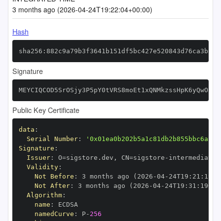
3 months ago (2026-04-24T19:22:04+00:00)
Hash
sha256:882c9a79b3f3641b151df5bc427e520843d76ca3bf81
Signature
MEYCIQCOD5SrOSjy3P5pY0tVRS8moEt1xQNMkzssHpK6yQwOjQI
Public Key Certificate
data
:
Serial Number
:
'0x01ea0b202b5a1c81db2b855bbc6aa37
Signature
:
Issuer
:
 O=sigstore.dev
,
 CN=sigstore
-
Validity
:
Not Before
:
 3 months ago (2026
-
04
-
24T19
:
21
:
19+0
Not After
:
 3 months ago (2026
-
04
-
24T19
:
31
:
19+00
Algorithm
:
name
:
namedCurve
:
 P
-
256