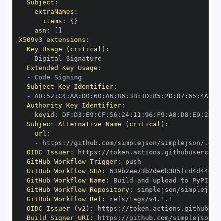
Subject
:
extraNames
:
items
:
{
}
asn
:
[
]
X509v3 extensions
:
Key Usage (critical)
:
-
Extended Key Usage
:
-
Subject Key Identifier
:
-
 A0
:
52
:
C4
:
AA
:
D0
:
60
:
A6
:
86
:
3B
:
1D
:
85
:
2D
:
87
:
65
:
4A
:
A8
Authority Key Identifier
:
keyid
:
 DF
:
D3
:
E9
:
CF
:
56
:
24
:
11
:
96
:
F9
:
A8
:
D8
:
E9
:
28
:
5
Subject Alternative Name (critical)
:
url
:
-
 https
:
//github.com/simplejson/simplejson/.git
OIDC Issuer
:
 https
:
GitHub Workflow Trigger
:
GitHub Workflow SHA
:
GitHub Workflow Name
:
GitHub Workflow Repository
:
GitHub Workflow Ref
:
OIDC Issuer (v2)
:
 https
:
Build Signer URI
:
 https
:
//github.com/simplejson/s