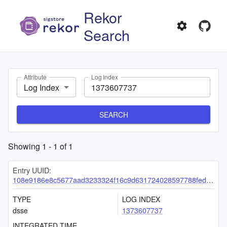
Rekor
Search
Attribute
Log Index
Log Index
SEARCH
Showing
1
-
1
of
1
Entry UUID:
108e9186e8c5677aad3233324f16c9d631724028597788fedff2bd5d194cd7d536f1f5c3c9a822b1
TYPE
LOG INDEX
dsse
1373607737
INTEGRATED TIME