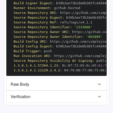
Build Signer Digest
:
Runner Environment
:
 github
-
Source Repository URI
:
 https
:
Source Repository Digest
:
Source Repository Ref
:
Source Repository Identifier
:
'1333666'
Source Repository Owner URI
:
 https
:
Source Repository Owner Identifier
:
'602889'
Build Config URI
:
 https
:
//github.com/simplejson/s
Build Config Digest
:
Build Trigger
:
Run Invocation URI
:
 https
:
Source Repository Visibility At Signing
:
1.3.6.1.4.1.57264.1.23
:
 0c
:
07
:
72
:
65
:
6c
:
65
:
61:73:6
1.3.6.1.4.1.11129.2.4.2
:
 04
:
79
:
00
:
77
:
00
:
75
:
00
:
dd
:
Raw Body
Verification