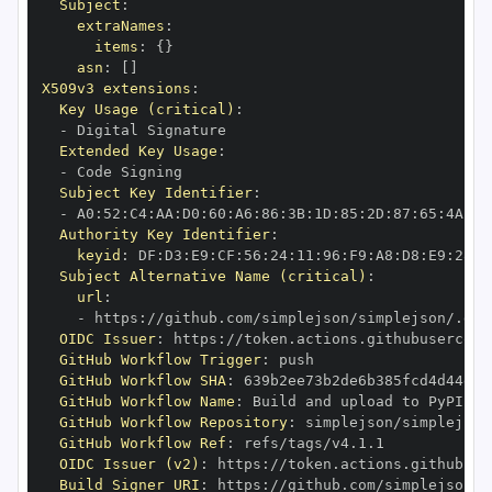
Subject
:
extraNames
:
items
:
{
}
asn
:
[
]
X509v3 extensions
:
Key Usage (critical)
:
-
Extended Key Usage
:
-
Subject Key Identifier
:
-
 A0
:
52
:
C4
:
AA
:
D0
:
60
:
A6
:
86
:
3B
:
1D
:
85
:
2D
:
87
:
65
:
4A
:
A8
Authority Key Identifier
:
keyid
:
 DF
:
D3
:
E9
:
CF
:
56
:
24
:
11
:
96
:
F9
:
A8
:
D8
:
E9
:
28
:
5
Subject Alternative Name (critical)
:
url
:
-
 https
:
//github.com/simplejson/simplejson/.git
OIDC Issuer
:
 https
:
GitHub Workflow Trigger
:
GitHub Workflow SHA
:
GitHub Workflow Name
:
GitHub Workflow Repository
:
GitHub Workflow Ref
:
OIDC Issuer (v2)
:
 https
:
Build Signer URI
:
 https
:
//github.com/simplejson/s