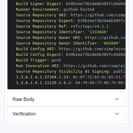
Build Signer Digest
:
Runner Environment
:
 github
-
Source Repository URI
:
 https
:
Source Repository Digest
:
Source Repository Ref
:
Source Repository Identifier
:
'1333666'
Source Repository Owner URI
:
 https
:
Source Repository Owner Identifier
:
'602889'
Build Config URI
:
 https
:
//github.com/simplejson/s
Build Config Digest
:
Build Trigger
:
Run Invocation URI
:
 https
:
Source Repository Visibility At Signing
:
1.3.6.1.4.1.57264.1.23
:
 0c
:
07
:
72
:
65
:
6c
:
65
:
61:73:6
1.3.6.1.4.1.11129.2.4.2
:
 04
:
79
:
00
:
77
:
00
:
75
:
00
:
dd
:
Raw Body
Verification