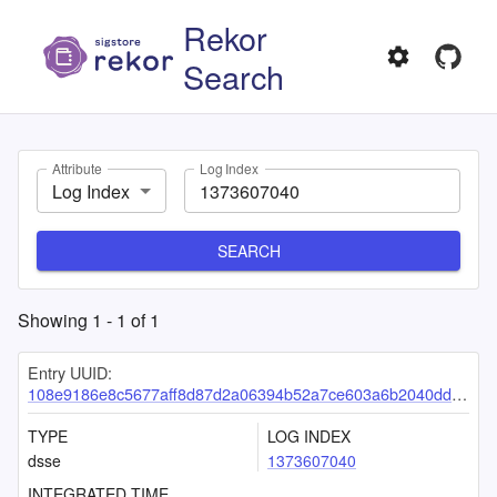
Rekor
Search
Attribute
Log Index
Log Index
SEARCH
Showing
1
-
1
of
1
Entry UUID:
108e9186e8c5677aff8d87d2a06394b52a7ce603a6b2040dd5d7c40481025bbfbe8800d5e321117f
TYPE
LOG INDEX
dsse
1373607040
INTEGRATED TIME