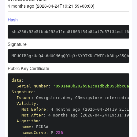
4 months ago (2026-04-24T19:21:59+00:00)
Hash
sha256:93e5fbbb293e11ea8f863f54b84af7d57f34edff6f94
Signature
MEUCIB3grUcQ4k6dUCM6gQQ1q3rSY9TXDuIWFF+k8Hqz35QbAiE
Public Key Certificate
data
:
Serial Number
:
'0x01ea0b202b5a1c81db2b855bbc6aa37
Signature
:
Issuer
:
 O=sigstore.dev
,
 CN=sigstore
-
Validity
:
Not Before
:
 4 months ago (2026
-
04
-
24T19
:
21
:
19+0
Not After
:
 4 months ago (2026
-
04
-
24T19
:
31
:
19+00
Algorithm
:
name
:
namedCurve
:
 P
-
256