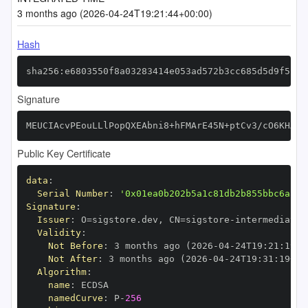
3 months ago (2026-04-24T19:21:44+00:00)
Hash
sha256:e6803550f8a03283414e053ad572b3cc685d5d9f5b77
Signature
MEUCIAcvPEouLLlPopQXEAbni8+hFMArE45N+ptCv3/cO6KHAiE
Public Key Certificate
data
:
Serial Number
:
'0x01ea0b202b5a1c81db2b855bbc6aa37
Signature
:
Issuer
:
 O=sigstore.dev
,
 CN=sigstore
-
Validity
:
Not Before
:
 3 months ago (2026
-
04
-
24T19
:
21
:
19+0
Not After
:
 3 months ago (2026
-
04
-
24T19
:
31
:
19+00
Algorithm
:
name
:
namedCurve
:
 P
-
256