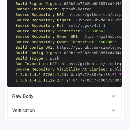
Build Signer Digest
:
Runner Environment
:
 github
-
Source Repository URI
:
 https
:
Source Repository Digest
:
Source Repository Ref
:
Source Repository Identifier
:
'1333666'
Source Repository Owner URI
:
 https
:
Source Repository Owner Identifier
:
'602889'
Build Config URI
:
 https
:
//github.com/simplejson/s
Build Config Digest
:
Build Trigger
:
Run Invocation URI
:
 https
:
Source Repository Visibility At Signing
:
1.3.6.1.4.1.57264.1.23
:
 0c
:
07
:
72
:
65
:
6c
:
65
:
61:73:6
1.3.6.1.4.1.11129.2.4.2
:
 04
:
79
:
00
:
77
:
00
:
75
:
00
:
dd
:
Raw Body
Verification