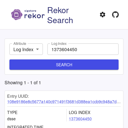
Rekor
Search
Attribute
Log Index
Log Index
SEARCH
Showing
1
-
1
of
1
Entry UUID:
108e9186e8c5677a140c971491f3681d388ea1ccb9c948a7d590fbcafa846534006bdb5c4cff7cf6
TYPE
LOG INDEX
dsse
1373604450
INTEGRATED TIME