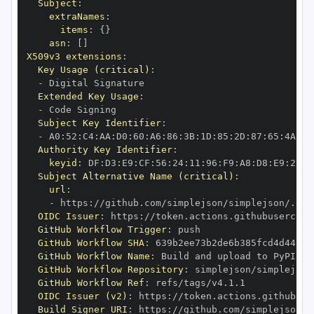
Subject
:
extraNames
:
items
:
{
}
asn
:
[
]
X509v3 extensions
:
Key Usage (critical)
:
-
Extended Key Usage
:
-
Subject Key Identifier
:
-
 A0
:
52
:
C4
:
AA
:
D0
:
60
:
A6
:
86
:
3B
:
1D
:
85
:
2D
:
87
:
65
:
4A
:
A8
Authority Key Identifier
:
keyid
:
 DF
:
D3
:
E9
:
CF
:
56
:
24
:
11
:
96
:
F9
:
A8
:
D8
:
E9
:
28
:
5
Subject Alternative Name (critical)
:
url
:
-
 https
:
//github.com/simplejson/simplejson/.git
OIDC Issuer
:
 https
:
GitHub Workflow Trigger
:
GitHub Workflow SHA
:
GitHub Workflow Name
:
GitHub Workflow Repository
:
GitHub Workflow Ref
:
OIDC Issuer (v2)
:
 https
:
Build Signer URI
:
 https
:
//github.com/simplejson/s