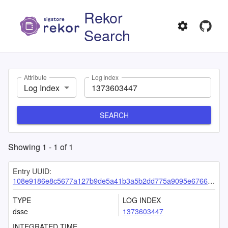
Rekor
Search
Attribute
Log Index
Log Index
SEARCH
Showing
1
-
1
of
1
Entry UUID:
108e9186e8c5677a127b9de5a41b3a5b2dd775a9095e67666382a9228bbce8a1ca13b13513d23f99
TYPE
LOG INDEX
dsse
1373603447
INTEGRATED TIME