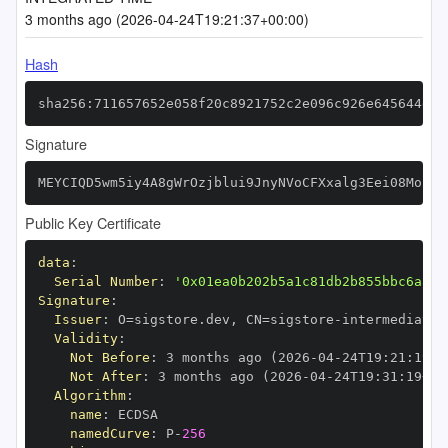
3 months ago (2026-04-24T19:21:37+00:00)
Hash
sha256:711657652e058f20c8921752c2e096c926e645644d60
Signature
MEYCIQD5wm5iy4A8gWrOzjblui9JnyNVoCFXxalg3Eei08MoiwI
Public Key Certificate
data
:
Serial Number
:
'0x01ea0b202b5a1c81db2b855bbc6aa37
Signature
:
Issuer
:
 O=sigstore.dev
,
 CN=sigstore
-
Validity
:
Not Before
:
 3 months ago (2026
-
04
-
24T19
:
21
:
19+0
Not After
:
 3 months ago (2026
-
04
-
24T19
:
31
:
19+00
Algorithm
:
name
:
namedCurve
:
 P
-
256