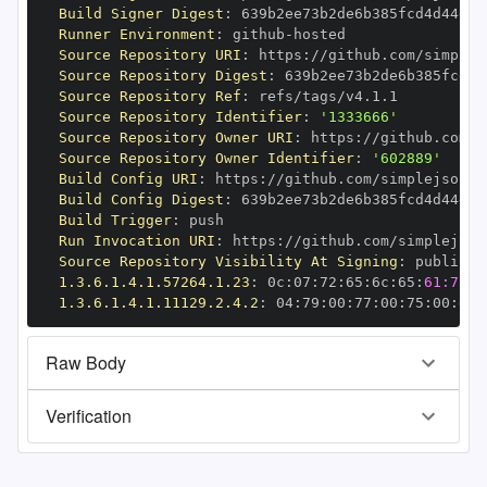
Build Signer Digest
:
Runner Environment
:
 github
-
Source Repository URI
:
 https
:
Source Repository Digest
:
Source Repository Ref
:
Source Repository Identifier
:
'1333666'
Source Repository Owner URI
:
 https
:
Source Repository Owner Identifier
:
'602889'
Build Config URI
:
 https
:
//github.com/simplejson/s
Build Config Digest
:
Build Trigger
:
Run Invocation URI
:
 https
:
Source Repository Visibility At Signing
:
1.3.6.1.4.1.57264.1.23
:
 0c
:
07
:
72
:
65
:
6c
:
65
:
61:73:6
1.3.6.1.4.1.11129.2.4.2
:
 04
:
79
:
00
:
77
:
00
:
75
:
00
:
dd
:
Raw Body
Verification