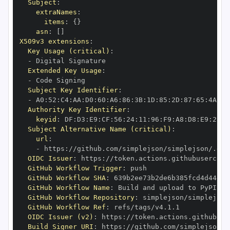
Subject
:
extraNames
:
items
:
{
}
asn
:
[
]
X509v3 extensions
:
Key Usage (critical)
:
-
Extended Key Usage
:
-
Subject Key Identifier
:
-
 A0
:
52
:
C4
:
AA
:
D0
:
60
:
A6
:
86
:
3B
:
1D
:
85
:
2D
:
87
:
65
:
4A
:
A8
Authority Key Identifier
:
keyid
:
 DF
:
D3
:
E9
:
CF
:
56
:
24
:
11
:
96
:
F9
:
A8
:
D8
:
E9
:
28
:
5
Subject Alternative Name (critical)
:
url
:
-
 https
:
//github.com/simplejson/simplejson/.git
OIDC Issuer
:
 https
:
GitHub Workflow Trigger
:
GitHub Workflow SHA
:
GitHub Workflow Name
:
GitHub Workflow Repository
:
GitHub Workflow Ref
:
OIDC Issuer (v2)
:
 https
:
Build Signer URI
:
 https
:
//github.com/simplejson/s