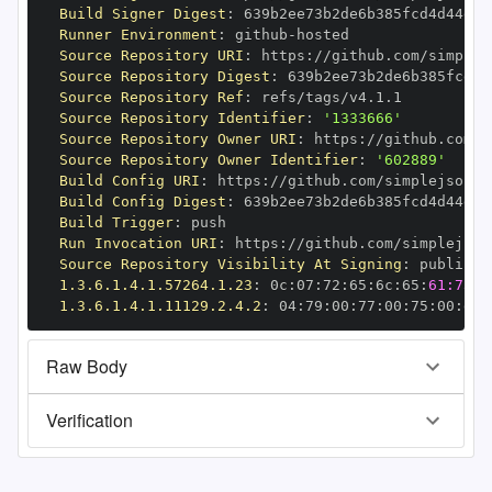
Build Signer Digest
:
Runner Environment
:
 github
-
Source Repository URI
:
 https
:
Source Repository Digest
:
Source Repository Ref
:
Source Repository Identifier
:
'1333666'
Source Repository Owner URI
:
 https
:
Source Repository Owner Identifier
:
'602889'
Build Config URI
:
 https
:
//github.com/simplejson/s
Build Config Digest
:
Build Trigger
:
Run Invocation URI
:
 https
:
Source Repository Visibility At Signing
:
1.3.6.1.4.1.57264.1.23
:
 0c
:
07
:
72
:
65
:
6c
:
65
:
61:73:6
1.3.6.1.4.1.11129.2.4.2
:
 04
:
79
:
00
:
77
:
00
:
75
:
00
:
dd
:
Raw Body
Verification