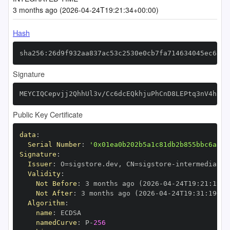
3 months ago (2026-04-24T19:21:34+00:00)
Hash
sha256:26d9f932aa837ac53c2530e0cb7fa714634045ec6ac4
Signature
MEYCIQCepvjj2QhhUl3v/Cc6dcEQkhjuPhCnD8LEPtq3nV4hhAI
Public Key Certificate
data
:
Serial Number
:
'0x01ea0b202b5a1c81db2b855bbc6aa37
Signature
:
Issuer
:
 O=sigstore.dev
,
 CN=sigstore
-
Validity
:
Not Before
:
 3 months ago (2026
-
04
-
24T19
:
21
:
19+0
Not After
:
 3 months ago (2026
-
04
-
24T19
:
31
:
19+00
Algorithm
:
name
:
namedCurve
:
 P
-
256