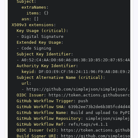
Subject
:
extraNames
:
items
:
{
}
asn
:
[
]
X509v3 extensions
:
Key Usage (critical)
:
-
Extended Key Usage
:
-
Subject Key Identifier
:
-
 A0
:
52
:
C4
:
AA
:
D0
:
60
:
A6
:
86
:
3B
:
1D
:
85
:
2D
:
87
:
65
:
4A
:
A8
Authority Key Identifier
:
keyid
:
 DF
:
D3
:
E9
:
CF
:
56
:
24
:
11
:
96
:
F9
:
A8
:
D8
:
E9
:
28
:
5
Subject Alternative Name (critical)
:
url
:
-
 https
:
//github.com/simplejson/simplejson/.git
OIDC Issuer
:
 https
:
GitHub Workflow Trigger
:
GitHub Workflow SHA
:
GitHub Workflow Name
:
GitHub Workflow Repository
:
GitHub Workflow Ref
:
OIDC Issuer (v2)
:
 https
:
Build Signer URI
:
 https
:
//github.com/simplejson/s