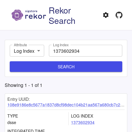
Rekor
Search
Attribute
Log Index
Log Index
SEARCH
Showing
1
-
1
of
1
Entry UUID:
108e9186e8c5677a1837d8cf98dec104b21aa567a680cb7c27a5431ea38785f424216512e3c8bfcd
TYPE
LOG INDEX
dsse
1373602934
INTEGRATED TIME