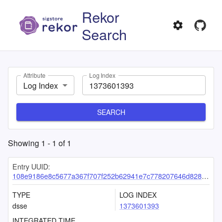
Rekor
Search
Attribute
Log Index
Log Index
SEARCH
Showing
1
-
1
of
1
Entry UUID:
108e9186e8c5677a367f707f252b62941e7c778207646d828548b23f2434704dd0eb8abbbec6f569
TYPE
LOG INDEX
dsse
1373601393
INTEGRATED TIME