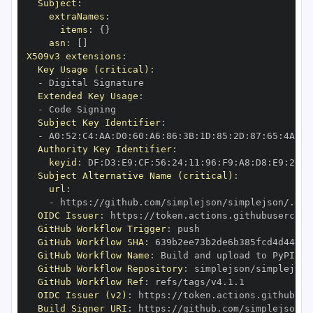
Subject
:
extraNames
:
items
:
{
}
asn
:
[
]
X509v3 extensions
:
Key Usage (critical)
:
-
Extended Key Usage
:
-
Subject Key Identifier
:
-
 A0
:
52
:
C4
:
AA
:
D0
:
60
:
A6
:
86
:
3B
:
1D
:
85
:
2D
:
87
:
65
:
4A
:
A8
Authority Key Identifier
:
keyid
:
 DF
:
D3
:
E9
:
CF
:
56
:
24
:
11
:
96
:
F9
:
A8
:
D8
:
E9
:
28
:
5
Subject Alternative Name (critical)
:
url
:
-
 https
:
//github.com/simplejson/simplejson/.git
OIDC Issuer
:
 https
:
GitHub Workflow Trigger
:
GitHub Workflow SHA
:
GitHub Workflow Name
:
GitHub Workflow Repository
:
GitHub Workflow Ref
:
OIDC Issuer (v2)
:
 https
:
Build Signer URI
:
 https
:
//github.com/simplejson/s