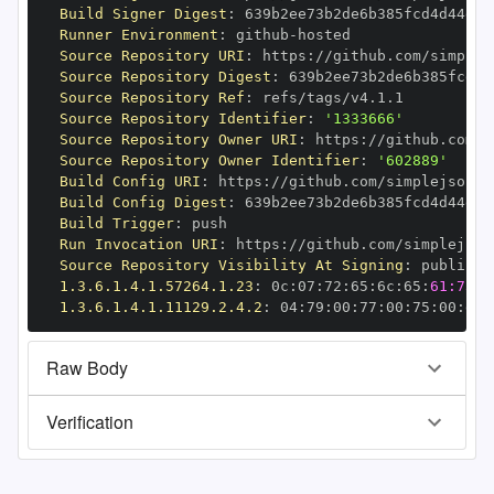
Build Signer Digest
:
Runner Environment
:
 github
-
Source Repository URI
:
 https
:
Source Repository Digest
:
Source Repository Ref
:
Source Repository Identifier
:
'1333666'
Source Repository Owner URI
:
 https
:
Source Repository Owner Identifier
:
'602889'
Build Config URI
:
 https
:
//github.com/simplejson/s
Build Config Digest
:
Build Trigger
:
Run Invocation URI
:
 https
:
Source Repository Visibility At Signing
:
1.3.6.1.4.1.57264.1.23
:
 0c
:
07
:
72
:
65
:
6c
:
65
:
61:73:6
1.3.6.1.4.1.11129.2.4.2
:
 04
:
79
:
00
:
77
:
00
:
75
:
00
:
dd
:
Raw Body
Verification