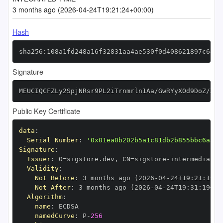
3 months ago (2026-04-24T19:21:24+00:00)
Hash
sha256:108a1fd248a16f32831aa4ae530f0d408621897c6822
Signature
MEUCIQCFZLy2SpjNRsr9PL2iTrnmrln1Aa/GwRYyXOd9DoZ/XgI
Public Key Certificate
data
:
Serial Number
:
'0x01ea0b202b5a1c81db2b855bbc6aa37
Signature
:
Issuer
:
 O=sigstore.dev
,
 CN=sigstore
-
Validity
:
Not Before
:
 3 months ago (2026
-
04
-
24T19
:
21
:
19+0
Not After
:
 3 months ago (2026
-
04
-
24T19
:
31
:
19+00
Algorithm
:
name
:
namedCurve
:
 P
-
256