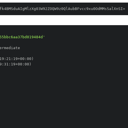
fk4BMSduAIgMlzXg03W92ZOQW9z0QlAubBFvcc9xu0OdMMsSalXnSI=
55bbc6aa37bd019484d'
19
:
21
:
19+00
:
9
:
31
:
19+00
: