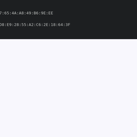
7
:
65
:
4A
:
A8
:
49
:
B6
:
9E
:
D8
:
E9
:
28
:
55
:
A2
:
C6
:
2E
:
18
:
64
:
ejson/.github/workflows/build
-
and
-
mplejson/simplejson/.github/workflows/build
-
and
-
2889'