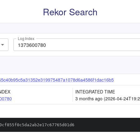
Rekor Search
Log Index
45c40b95c5a31352e319975487a1078d6a4586f1dac16b5
NDEX
INTEGRATED TIME
00780
3 months ago (2026-04-24T19:2
0cf855f0c5da2ab2e17c67765d01d6