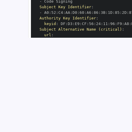
-
Subject Key Identifier
:
-
 A0
:
52
:
C4
:
AA
:
D0
:
60
:
A6
:
86
:
3B
:
1D
:
85
:
2D
:
8
Authority Key Identifier
:
keyid
:
 DF
:
D3
:
E9
:
CF
:
56
:
24
:
11
:
96
:
F9
:
A8
:
Subject Alternative Name (critical)
:
url
:
-
 https
:
//github.com/simplejson/simpl
OIDC Issuer
:
 https
:
GitHub Workflow Trigger
:
GitHub Workflow SHA
:
GitHub Workflow Name
:
GitHub Workflow Repository
:
GitHub Workflow Ref
:
OIDC Issuer (v2)
:
 https
:
Build Signer URI
:
 https
:
//github.com/si
Build Signer Digest
:
Runner Environment
:
 github
-
Source Repository URI
:
 https
:
Source Repository Digest
:
Source Repository Ref
:
Source Repository Identifier
:
'1333666'
Source Repository Owner URI
:
 https
:
Source Repository Owner Identifier
:
'60