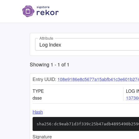
Attribute
Log Index
Showing
1
-
1
of
1
Entry UUID:
108e9186e8c5677a15abfb41c3e601b27
TYPE
LOG I
dsse
13736
Hash
sha256:dc9eab71d3f339c25b47adb4895490b259
Signature