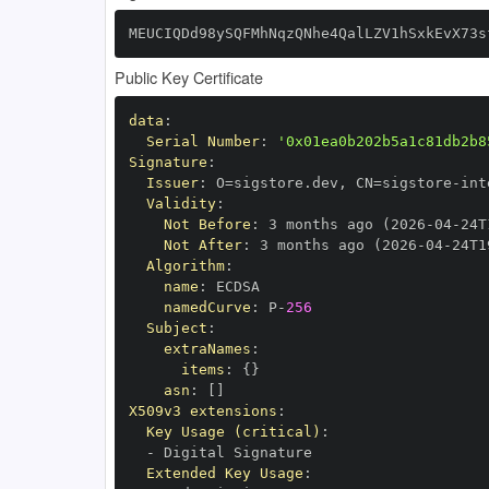
MEUCIQDd98ySQFMhNqzQNhe4QalLZV1hSxkEvX73s
Public Key Certificate
data
:
Serial Number
:
'0x01ea0b202b5a1c81db2b8
Signature
:
Issuer
:
 O=sigstore.dev
,
 CN=sigstore
-
Validity
:
Not Before
:
 3 months ago (2026
-
04
-
24T
Not After
:
 3 months ago (2026
-
04
-
24T1
Algorithm
:
name
:
namedCurve
:
 P
-
256
Subject
:
extraNames
:
items
:
{
}
asn
:
[
]
X509v3 extensions
:
Key Usage (critical)
:
-
Extended Key Usage
: