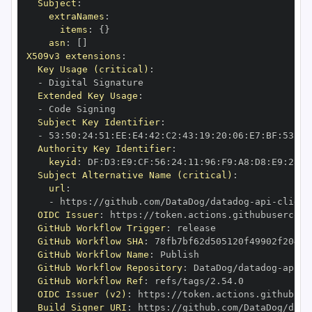
Subject
:
extraNames
:
items
:
{
}
asn
:
[
]
X509v3 extensions
:
Key Usage (critical)
:
-
Extended Key Usage
:
-
Subject Key Identifier
:
-
 53
:
50
:
24
:
51
:
EE
:
E4
:
42
:
C2
:
43
:
19
:
20
:
06
:
E7
:
BF
:
53
:
44
Authority Key Identifier
:
keyid
:
 DF
:
D3
:
E9
:
CF
:
56
:
24
:
11
:
96
:
F9
:
A8
:
D8
:
E9
:
28
:
5
Subject Alternative Name (critical)
:
url
:
-
 https
:
//github.com/DataDog/datadog
-
api
-
client
OIDC Issuer
:
 https
:
GitHub Workflow Trigger
:
GitHub Workflow SHA
:
GitHub Workflow Name
:
GitHub Workflow Repository
:
 DataDog/datadog
-
api
-
c
GitHub Workflow Ref
:
OIDC Issuer (v2)
:
 https
:
Build Signer URI
:
 https
:
//github.com/DataDog/data