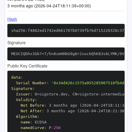
3 months ago (2026-04-24T18:11:39+00:00)
Hash
sha256:f4882ed1742ed661707b0739fb76d715220328c37af5
Signature
MEUCIQDhx3Gb7+7/hn8smHHbG9g0r2vuc6QhK83s6LYMK/0V0wI
Public Key Certificate
data
:
Serial Number
:
'0x34d426c1575a955285907510fb4d7b1
Signature
:
Issuer
:
 O=sigstore.dev
,
 CN=sigstore
-
Validity
:
Not Before
:
 3 months ago (2026
-
04
-
24T18
:
11
:
38+0
Not After
:
 3 months ago (2026
-
04
-
24T18
:
21
:
38+00
Algorithm
:
name
:
namedCurve
:
 P
-
256