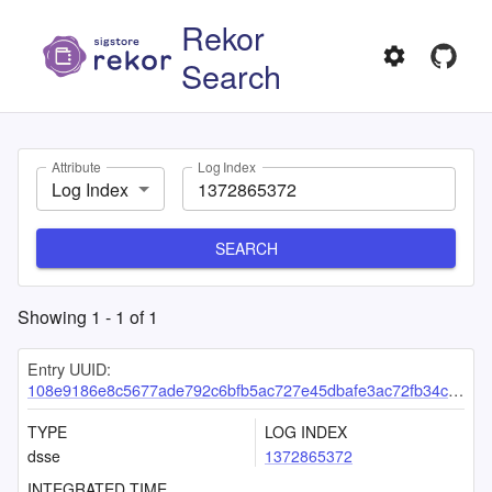
Rekor
Search
Attribute
Log Index
Log Index
SEARCH
Showing
1
-
1
of
1
Entry UUID:
108e9186e8c5677ade792c6bfb5ac727e45dbafe3ac72fb34c8fb4200e666ad1eef8bf37c1e2369e
TYPE
LOG INDEX
dsse
1372865372
INTEGRATED TIME