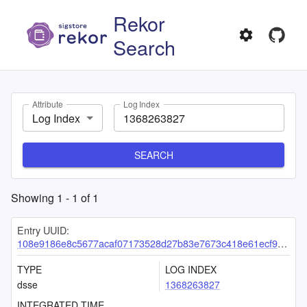
Rekor
Search
Attribute
Log Index
Log Index
SEARCH
Showing
1
-
1
of
1
Entry UUID:
108e9186e8c5677acaf07173528d27b83e7673c418e61ecf9983561c634fa2a3d1161749e8273add
TYPE
LOG INDEX
dsse
1368263827
INTEGRATED TIME