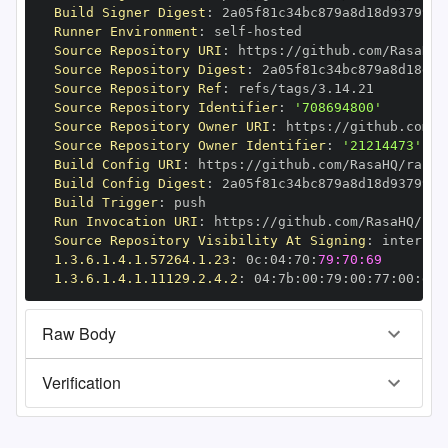
Build Signer Digest
:
Runner Environment
:
 self
-
Source Repository URI
:
 https
:
//github.com/RasaHQ/
Source Repository Digest
:
Source Repository Ref
:
Source Repository Identifier
:
'708694800'
Source Repository Owner URI
:
 https
:
Source Repository Owner Identifier
:
'21214473'
Build Config URI
:
 https
:
//github.com/RasaHQ/rasa
-
Build Config Digest
:
Build Trigger
:
Run Invocation URI
:
 https
:
//github.com/RasaHQ/ras
Source Repository Visibility At Signing
:
1.3.6.1.4.1.57264.1.23
:
 0c
:
04
:
70
:
79:70:69
1.3.6.1.4.1.11129.2.4.2
:
 04
:
7b
:
00
:
79
:
00
:
77
:
00
:
dd
:
Raw Body
Verification