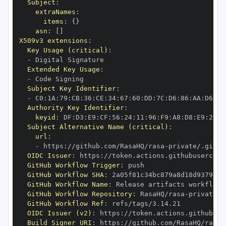
Subject
:
extraNames
:
items
:
{
}
asn
:
[
]
X509v3 extensions
:
Key Usage (critical)
:
-
Extended Key Usage
:
-
Subject Key Identifier
:
-
 C0
:
1A
:
79
:
CB
:
36
:
CE
:
34
:
67
:
60
:
DD
:
7C
:
D6
:
86
:
AA
:
D6
:
9E
Authority Key Identifier
:
keyid
:
 DF
:
D3
:
E9
:
CF
:
56
:
24
:
11
:
96
:
F9
:
A8
:
D8
:
E9
:
28
:
5
Subject Alternative Name (critical)
:
url
:
-
 https
:
//github.com/RasaHQ/rasa
-
private/.githu
OIDC Issuer
:
 https
:
GitHub Workflow Trigger
:
GitHub Workflow SHA
:
GitHub Workflow Name
:
GitHub Workflow Repository
:
 RasaHQ/rasa
-
GitHub Workflow Ref
:
OIDC Issuer (v2)
:
 https
:
Build Signer URI
:
 https
:
//github.com/RasaHQ/rasa
-