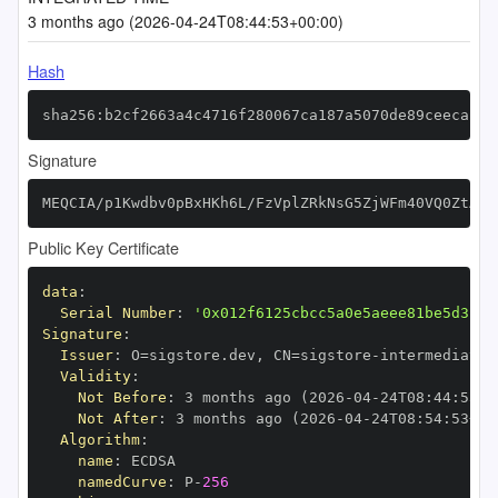
3 months ago (2026-04-24T08:44:53+00:00)
Hash
sha256:b2cf2663a4c4716f280067ca187a5070de89ceecab16
Signature
MEQCIA/p1Kwdbv0pBxHKh6L/FzVplZRkNsG5ZjWFm40VQ0ZtAiB
Public Key Certificate
data
:
Serial Number
:
'0x012f6125cbcc5a0e5aeee81be5d3c65
Signature
:
Issuer
:
 O=sigstore.dev
,
 CN=sigstore
-
Validity
:
Not Before
:
 3 months ago (2026
-
04
-
24T08
:
44
:
53+0
Not After
:
 3 months ago (2026
-
04
-
24T08
:
54
:
53+00
Algorithm
:
name
:
namedCurve
:
 P
-
256