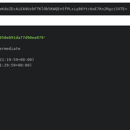
eKdoZEcAiEA9UzbFTKlOb5KWQEn5fPLxiy86Ytc6oE7Kn2Rgzi5XTE=
958e891da77d90ea979'
21
:
19
:
59+00
:
1
:
29
:
59+00
: