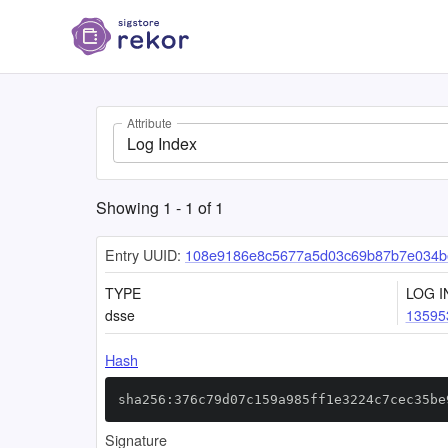
Attribute
Log Index
Showing
1
-
1
of
1
Entry UUID:
108e9186e8c5677a5d03c69b87b7e034b
TYPE
LOG I
dsse
13595
Hash
sha256:376c79d07c159a985ff1e3224c7cec35be
Signature