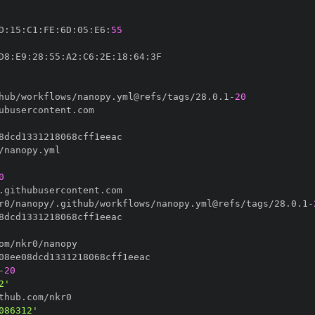
D
:
15
:
C1
:
FE
:
6D
:
05
:
E6
:
55
D8
:
E9
:
28
:
55
:
A2
:
C6
:
2E
:
18
:
64
:
hub/workflows/nanopy.yml@refs/tags/28.0.1
-
20
0
r0/nanopy/.github/workflows/nanopy.yml@refs/tags/28.0.1
-
-
20
2'
086312'