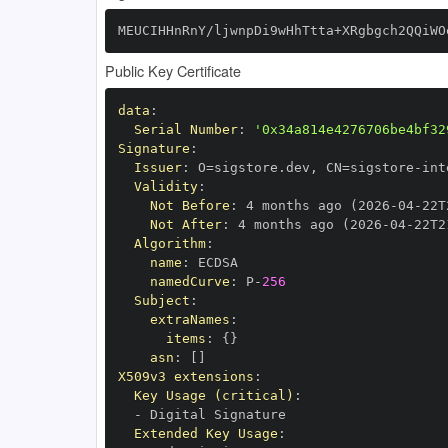
MEUCIHHnRnY/ljwnpDi9wHhTtta+XRgbgch2QQiWO
Public Key Certificate
data
:
Serial Number
:
'0x34a814e4276706be4bf32
Signature
:
Issuer
:
 O=sigstore.dev
,
 CN=sigstore
-
Validity
:
Not Before
:
 4 months ago (2026
-
04
-
22T
Not After
:
 4 months ago (2026
-
04
-
22T2
Algorithm
:
name
:
namedCurve
:
 P
-
256
Subject
:
extraNames
:
items
:
{
}
asn
:
[
]
X509v3 extensions
:
Key Usage (critical)
:
-
Extended Key Usage
: