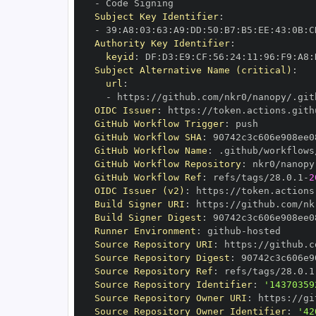
-
Subject Key Identifier
:
-
 39
:
A8
:
03
:
63
:
A9
:
DD
:
50
:
B7
:
B5
:
EE
:
43
:
0B
:
C
Authority Key Identifier
:
keyid
:
 DF
:
D3
:
E9
:
CF
:
56
:
24
:
11
:
96
:
F9
:
A8
:
Subject Alternative Name (critical)
:
url
:
-
 https
:
//github.com/nkr0/nanopy/.git
OIDC Issuer
:
 https
:
GitHub Workflow Trigger
:
GitHub Workflow SHA
:
GitHub Workflow Name
:
GitHub Workflow Repository
:
GitHub Workflow Ref
:
 refs/tags/28.0.1
-
2
OIDC Issuer (v2)
:
 https
:
Build Signer URI
:
 https
:
//github.com/nk
Build Signer Digest
:
Runner Environment
:
 github
-
Source Repository URI
:
 https
:
Source Repository Digest
:
Source Repository Ref
:
 refs/tags/28.0.1
Source Repository Identifier
:
'14370359
Source Repository Owner URI
:
 https
:
Source Repository Owner Identifier
:
'42