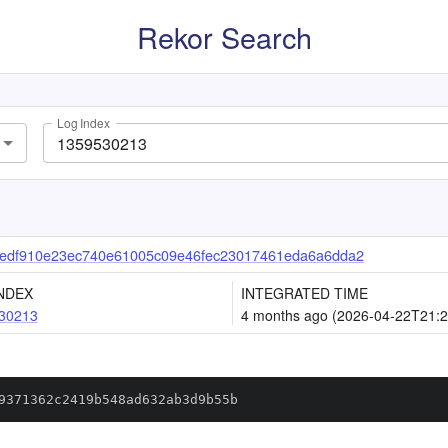
Rekor Search
Log Index
edf910e23ec740e61005c09e46fec23017461eda6a6dda2
NDEX
INTEGRATED TIME
30213
4 months ago (2026-04-22T21:2
9371362c2419b548ad632ab3d9b55b