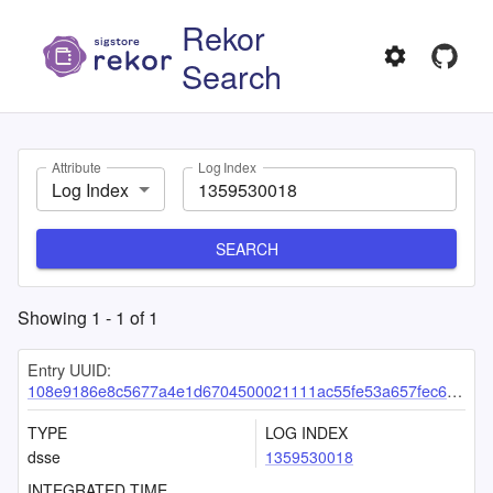
Rekor
Search
Attribute
Log Index
Log Index
SEARCH
Showing
1
-
1
of
1
Entry UUID:
108e9186e8c5677a4e1d6704500021111ac55fe53a657fec6934f76ce57a5233264a7890c612dabf
TYPE
LOG INDEX
dsse
1359530018
INTEGRATED TIME