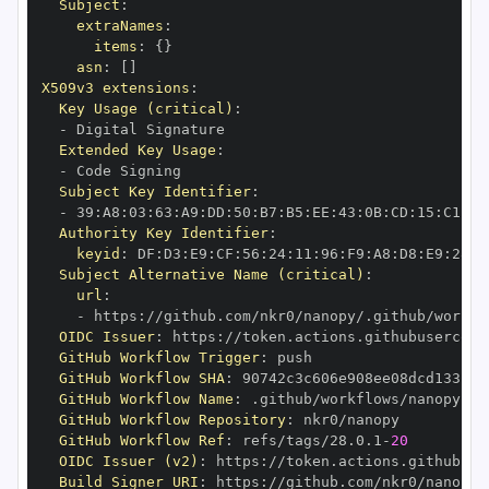
Subject
:
extraNames
:
items
:
{
}
asn
:
[
]
X509v3 extensions
:
Key Usage (critical)
:
-
Extended Key Usage
:
-
Subject Key Identifier
:
-
 39
:
A8
:
03
:
63
:
A9
:
DD
:
50
:
B7
:
B5
:
EE
:
43
:
0B
:
CD
:
15
:
C1
:
FE
Authority Key Identifier
:
keyid
:
 DF
:
D3
:
E9
:
CF
:
56
:
24
:
11
:
96
:
F9
:
A8
:
D8
:
E9
:
28
:
5
Subject Alternative Name (critical)
:
url
:
-
 https
:
//github.com/nkr0/nanopy/.github/workfl
OIDC Issuer
:
 https
:
GitHub Workflow Trigger
:
GitHub Workflow SHA
:
GitHub Workflow Name
:
GitHub Workflow Repository
:
GitHub Workflow Ref
:
 refs/tags/28.0.1
-
20
OIDC Issuer (v2)
:
 https
:
Build Signer URI
:
 https
:
//github.com/nkr0/nanopy/