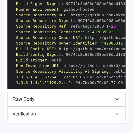
Build Signer Digest
:
Runner Environment
:
 github
-
Source Repository URI
:
 https
:
Source Repository Digest
:
Source Repository Ref
:
 refs/tags/28.0.1
-
20
Source Repository Identifier
:
'143703592'
Source Repository Owner URI
:
 https
:
Source Repository Owner Identifier
:
'42086312'
Build Config URI
:
 https
:
//github.com/nkr0/nanopy/
Build Config Digest
:
Build Trigger
:
Run Invocation URI
:
 https
:
Source Repository Visibility At Signing
:
1.3.6.1.4.1.57264.1.23
:
 0c
:
06
:
64
:
65
:
70
:
6c
:
6f
:
79
1.3.6.1.4.1.11129.2.4.2
:
 04
:
7b
:
00
:
79
:
00
:
77
:
00
:
dd
:
Raw Body
Verification