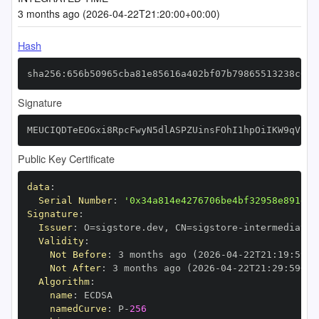
3 months ago (2026-04-22T21:20:00+00:00)
Hash
sha256:656b50965cba81e85616a402bf07b79865513238c011
Signature
MEUCIQDTeEOGxi8RpcFwyN5dlASPZUinsFOhI1hpOiIKW9qViwI
Public Key Certificate
data
:
Serial Number
:
'0x34a814e4276706be4bf32958e891da7
Signature
:
Issuer
:
 O=sigstore.dev
,
 CN=sigstore
-
Validity
:
Not Before
:
 3 months ago (2026
-
04
-
22T21
:
19
:
59+0
Not After
:
 3 months ago (2026
-
04
-
22T21
:
29
:
59+00
Algorithm
:
name
:
namedCurve
:
 P
-
256