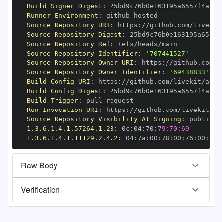
Build Signer Digest
:
Runner Environment
:
 github
-
Source Repository URI
:
 https
:
Source Repository Digest
:
Source Repository Ref
:
Source Repository Identifier
:
'707441527'
Source Repository Owner URI
:
 https
:
Source Repository Owner Identifier
:
'69438833'
Build Config URI
:
 https
:
Build Config Digest
:
Build Trigger
:
Run Invocation URI
:
 https
:
Source Repository Visibility At Signing
:
1.3.6.1.4.1.57264.1.23
:
 0c
:
04
:
70
:
79:70:69
1.3.6.1.4.1.11129.2.4.2
:
 04
:
7a
:
00
:
78
:
00
:
76
:
00
:
dd
:
Raw Body
Verification