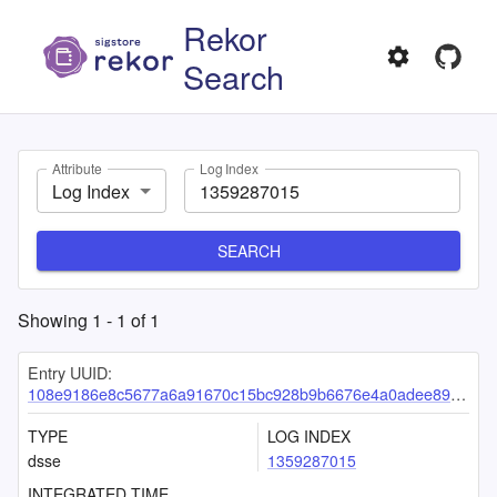
Rekor
Search
Attribute
Log Index
Log Index
SEARCH
Showing
1
-
1
of
1
Entry UUID:
108e9186e8c5677a6a91670c15bc928b9b6676e4a0adee89793ee23b1425e9962d7eecf7a6e6de38
TYPE
LOG INDEX
dsse
1359287015
INTEGRATED TIME