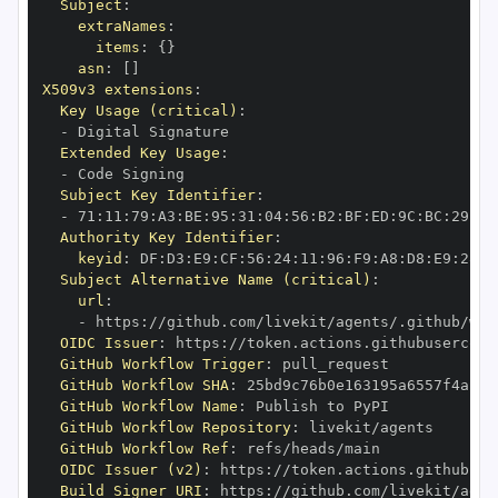
Subject
:
extraNames
:
items
:
{
}
asn
:
[
]
X509v3 extensions
:
Key Usage (critical)
:
-
Extended Key Usage
:
-
Subject Key Identifier
:
-
 71
:
11
:
79
:
A3
:
BE
:
95
:
31
:
04
:
56
:
B2
:
BF
:
ED
:
9C
:
BC
:
29
:
9C
Authority Key Identifier
:
keyid
:
 DF
:
D3
:
E9
:
CF
:
56
:
24
:
11
:
96
:
F9
:
A8
:
D8
:
E9
:
28
:
5
Subject Alternative Name (critical)
:
url
:
-
 https
:
OIDC Issuer
:
 https
:
GitHub Workflow Trigger
:
GitHub Workflow SHA
:
GitHub Workflow Name
:
GitHub Workflow Repository
:
GitHub Workflow Ref
:
OIDC Issuer (v2)
:
 https
:
Build Signer URI
:
 https
: