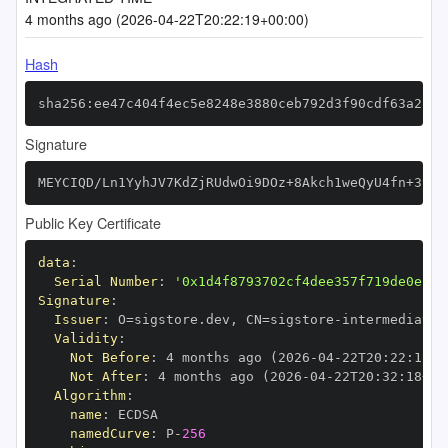
4 months ago (2026-04-22T20:22:19+00:00)
Hash
sha256:ee47c404f4ec5e8248e3880ceb792d3f90cdf63a2841
Signature
MEYCIQD/Ln1YyhJV7KdZjRUdwOi9DOz+8Akch1weQyU4fn+3yQI
Public Key Certificate
data
:
Serial Number
:
'0x1d4f8793702cf4dee357f719de0ef27
Signature
:
Issuer
:
 O=sigstore.dev
,
 CN=sigstore
-
Validity
:
Not Before
:
 4 months ago (2026
-
04
-
22T20
:
22
:
18+0
Not After
:
 4 months ago (2026
-
04
-
22T20
:
32
:
18+00
Algorithm
:
name
:
namedCurve
:
 P
-
256