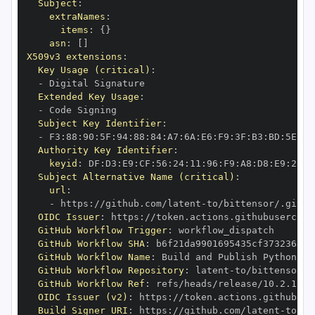
Subject
:
extraNames
:
items
:
{
}
asn
:
[
]
X509v3 extensions
:
Key Usage (critical)
:
-
Extended Key Usage
:
-
Subject Key Identifier
:
-
 F3
:
88
:
90
:
5F
:
94
:
88
:
84
:
A7
:
6A
:
E6
:
F9
:
3F
:
B3
:
BD
:
5E
:
AD
Authority Key Identifier
:
keyid
:
 DF
:
D3
:
E9
:
CF
:
56
:
24
:
11
:
96
:
F9
:
A8
:
D8
:
E9
:
28
:
5
Subject Alternative Name (critical)
:
url
:
-
 https
:
//github.com/latent
-
OIDC Issuer
:
 https
:
GitHub Workflow Trigger
:
GitHub Workflow SHA
:
GitHub Workflow Name
:
GitHub Workflow Repository
:
 latent
-
GitHub Workflow Ref
:
OIDC Issuer (v2)
:
 https
:
Build Signer URI
:
 https
:
//github.com/latent
-