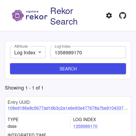
Rekor
Search
Attribute
Log Index
Log Index
SEARCH
Showing
1
-
1
of
1
Entry UUID:
108e9186e8c5677ad16b3c2a1e6e93e477678a7be9104337a2e7ad154cdcf583e112362177be17e6
TYPE
LOG INDEX
dsse
1358989170
INTEGRATED TIME