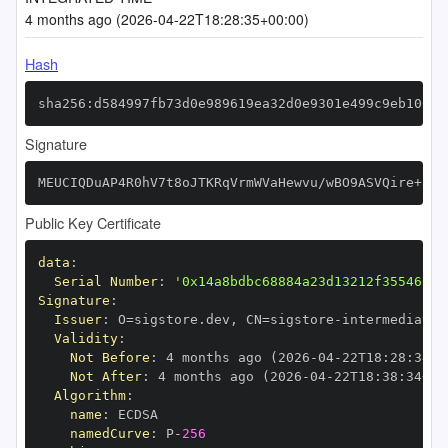
4 months ago (2026-04-22T18:28:35+00:00)
Hash
sha256:d584997fb73d0e989619ea32d0e9301e499c9eb100bd
Signature
MEUCIQDuAP4R0hV7t8oJTKRqVrmWVaHewvu/wBO9ASVQire+3wI
Public Key Certificate
data
:
Serial Number
:
'0x14a8bdbc68884a23d13212f355460b8
Signature
:
Issuer
:
 O=sigstore.dev
,
 CN=sigstore
-
Validity
:
Not Before
:
 4 months ago (2026
-
04
-
22T18
:
28
:
34+0
Not After
:
 4 months ago (2026
-
04
-
22T18
:
38
:
34+00
Algorithm
:
name
:
namedCurve
:
 P
-
256