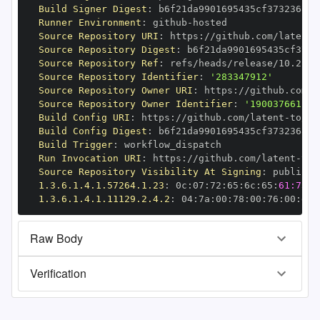
Build Signer Digest
:
Runner Environment
:
 github
-
Source Repository URI
:
 https
:
//github.com/latent
-
Source Repository Digest
:
Source Repository Ref
:
Source Repository Identifier
:
'283347912'
Source Repository Owner URI
:
 https
:
//github.com/l
Source Repository Owner Identifier
:
'190037661'
Build Config URI
:
 https
:
//github.com/latent
-
Build Config Digest
:
Build Trigger
:
Run Invocation URI
:
 https
:
//github.com/latent
-
Source Repository Visibility At Signing
:
1.3.6.1.4.1.57264.1.23
:
 0c
:
07
:
72
:
65
:
6c
:
65
:
61:73:6
1.3.6.1.4.1.11129.2.4.2
:
 04
:
7a
:
00
:
78
:
00
:
76
:
00
:
dd
:
Raw Body
Verification