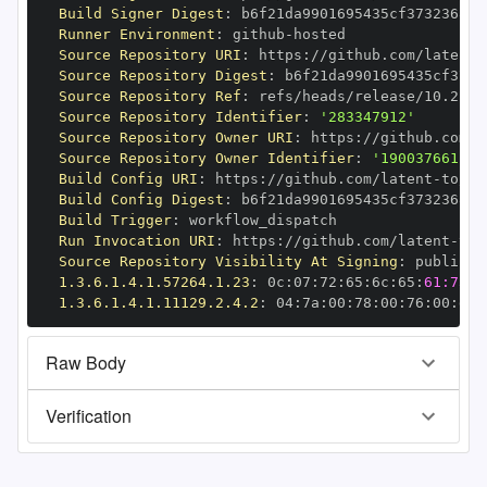
Build Signer Digest
:
Runner Environment
:
 github
-
Source Repository URI
:
 https
:
//github.com/latent
-
Source Repository Digest
:
Source Repository Ref
:
Source Repository Identifier
:
'283347912'
Source Repository Owner URI
:
 https
:
//github.com/l
Source Repository Owner Identifier
:
'190037661'
Build Config URI
:
 https
:
//github.com/latent
-
Build Config Digest
:
Build Trigger
:
Run Invocation URI
:
 https
:
//github.com/latent
-
Source Repository Visibility At Signing
:
1.3.6.1.4.1.57264.1.23
:
 0c
:
07
:
72
:
65
:
6c
:
65
:
61:73:6
1.3.6.1.4.1.11129.2.4.2
:
 04
:
7a
:
00
:
78
:
00
:
76
:
00
:
dd
:
Raw Body
Verification