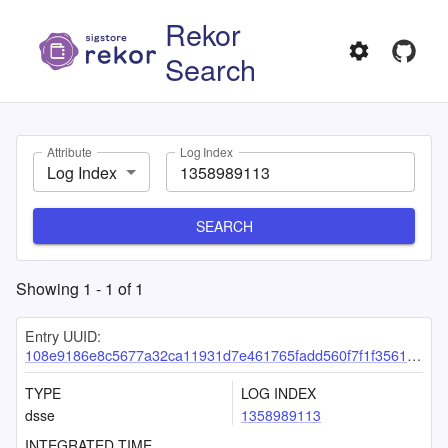
Rekor
Search
Attribute
Log Index
Log Index
SEARCH
Showing
1
-
1
of
1
Entry UUID:
108e9186e8c5677a32ca11931d7e461765fadd560f7f1f3561d3713e90dc09b0884a58cf107620d9
TYPE
LOG INDEX
dsse
1358989113
INTEGRATED TIME