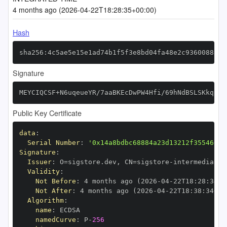
4 months ago (2026-04-22T18:28:35+00:00)
Hash
sha256:4c5ae5e15e1ad74b1f5f3e8bd04fa48e2c9360088519
Signature
MEYCIQCSF+N6uqeueYR/7aaBKEcDwPW4Hfi/69hNdBSLSKkqbAI
Public Key Certificate
data
:
Serial Number
:
'0x14a8bdbc68884a23d13212f355460b8
Signature
:
Issuer
:
 O=sigstore.dev
,
 CN=sigstore
-
Validity
:
Not Before
:
 4 months ago (2026
-
04
-
22T18
:
28
:
34+0
Not After
:
 4 months ago (2026
-
04
-
22T18
:
38
:
34+00
Algorithm
:
name
:
namedCurve
:
 P
-
256