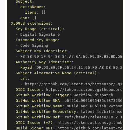
Subject
:
extraNames
:
items
:
{
}
asn
:
[
]
X509v3 extensions
:
Key Usage (critical)
:
-
Extended Key Usage
:
-
Subject Key Identifier
:
-
 F3
:
88
:
90
:
5F
:
94
:
88
:
84
:
A7
:
6A
:
E6
:
F9
:
3F
:
B3
:
BD
:
5E
:
AD
Authority Key Identifier
:
keyid
:
 DF
:
D3
:
E9
:
CF
:
56
:
24
:
11
:
96
:
F9
:
A8
:
D8
:
E9
:
28
:
5
Subject Alternative Name (critical)
:
url
:
-
 https
:
//github.com/latent
-
OIDC Issuer
:
 https
:
GitHub Workflow Trigger
:
GitHub Workflow SHA
:
GitHub Workflow Name
:
GitHub Workflow Repository
:
 latent
-
GitHub Workflow Ref
:
OIDC Issuer (v2)
:
 https
:
Build Signer URI
:
 https
:
//github.com/latent
-