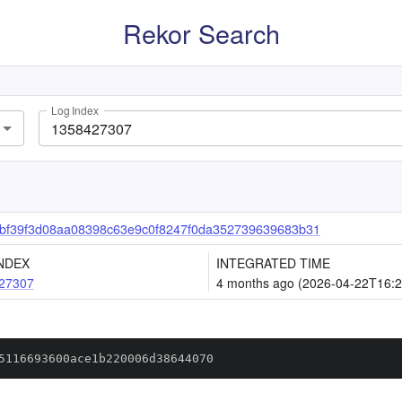
Rekor Search
Log Index
bf39f3d08aa08398c63e9c0f8247f0da352739639683b31
NDEX
INTEGRATED TIME
27307
4 months ago (2026-04-22T16:2
5116693600ace1b220006d38644070