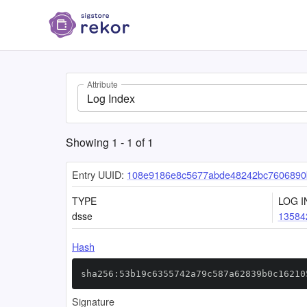
Attribute
Log Index
Showing
1
-
1
of
1
Entry UUID:
108e9186e8c5677abde48242bc7606890
TYPE
LOG I
dsse
13584
Hash
sha256:53b19c6355742a79c587a62839b0c16210
Signature