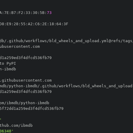
A
:
7E
:
B7
:
F2
:
33
:
30
:
5B
:
73
D8
:
E9
:
28
:
55
:
A2
:
C6
:
2E
:
18
:
64
:
n
-
mdb/python
-
om/ibmdb/python
-
'
36340'