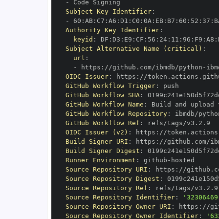
-
Subject Key Identifier
:
-
 60
:
AB
:
C7
:
A6
:
D1
:
C0
:
0A
:
EB
:
B7
:
60
:
52
:
37
:
B
Authority Key Identifier
:
keyid
:
 DF
:
D3
:
E9
:
CF
:
56
:
24
:
11
:
96
:
F9
:
A8
:
Subject Alternative Name (critical)
:
url
:
-
 https
:
//github.com/ibmdb/python
-
OIDC Issuer
:
 https
:
GitHub Workflow Trigger
:
GitHub Workflow SHA
:
GitHub Workflow Name
:
GitHub Workflow Repository
:
 ibmdb/pytho
GitHub Workflow Ref
:
OIDC Issuer (v2)
:
 https
:
Build Signer URI
:
 https
:
//github.com/ib
Build Signer Digest
:
Runner Environment
:
 github
-
Source Repository URI
:
 https
:
//github.c
Source Repository Digest
:
Source Repository Ref
:
Source Repository Identifier
:
'32306469
Source Repository Owner URI
:
 https
:
Source Repository Owner Identifier
:
'63