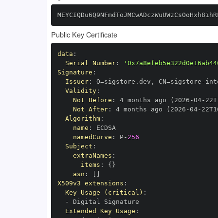
MEYCIQDu6Q9NFmdToJMCwADczWuUWzCsOoHxh8ihR
Public Key Certificate
data
:
Serial Number
:
'0x7a8efeb5e322d0e16ab44
Signature
:
Issuer
:
 O=sigstore.dev
,
 CN=sigstore
-
Validity
:
Not Before
:
 4 months ago (2026
-
04
-
22T
Not After
:
 4 months ago (2026
-
04
-
22T1
Algorithm
:
name
:
namedCurve
:
 P
-
256
Subject
:
extraNames
:
items
:
{
}
asn
:
[
]
X509v3 extensions
:
Key Usage (critical)
:
-
Extended Key Usage
: