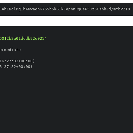
LAh1NolMgIhANwaonK755b5kGIkCepnnRqCsP5Jz5CshhJd/mYbP210
6012b2a01dcdb92e025'
16
:
27
:
32+00
:
6
:
37
:
32+00
: