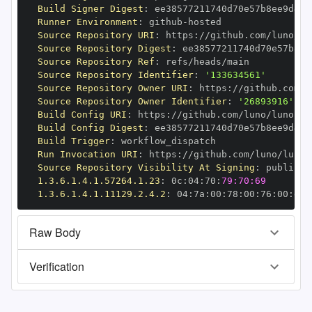
Build Signer Digest
:
Runner Environment
:
 github
-
Source Repository URI
:
 https
:
//github.com/luno/lu
Source Repository Digest
:
Source Repository Ref
:
Source Repository Identifier
:
'133634561'
Source Repository Owner URI
:
 https
:
Source Repository Owner Identifier
:
'26893916'
Build Config URI
:
 https
:
//github.com/luno/luno
-
Build Config Digest
:
Build Trigger
:
Run Invocation URI
:
 https
:
//github.com/luno/luno
-
Source Repository Visibility At Signing
:
1.3.6.1.4.1.57264.1.23
:
 0c
:
04
:
70
:
79:70:69
1.3.6.1.4.1.11129.2.4.2
:
 04
:
7a
:
00
:
78
:
00
:
76
:
00
:
dd
:
Raw Body
Verification