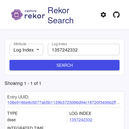
Rekor
Search
Attribute
Log Index
Log Index
SEARCH
Showing
1
-
1
of
1
Entry UUID:
108e9186e8c5677ab5b1129b3723d96d94c18720f340662ff6e5c93885d484c4efe8c0f6a93a5f3c
TYPE
LOG INDEX
dsse
1357242332
INTEGRATED TIME