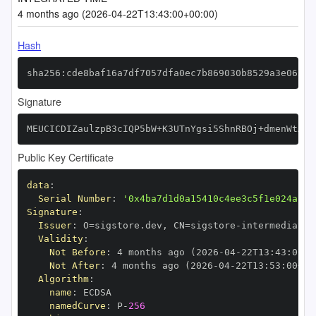
4 months ago (2026-04-22T13:43:00+00:00)
Hash
sha256:cde8baf16a7df7057dfa0ec7b869030b8529a3e06327
Signature
MEUCICDIZaulzpB3cIQP5bW+K3UTnYgsi5ShnRBOj+dmenWtAiE
Public Key Certificate
data
:
Serial Number
:
'0x4ba7d1d0a15410c4ee3c5f1e024ac63
Signature
:
Issuer
:
 O=sigstore.dev
,
 CN=sigstore
-
Validity
:
Not Before
:
 4 months ago (2026
-
04
-
22T13
:
43
:
00+0
Not After
:
 4 months ago (2026
-
04
-
22T13
:
53
:
00+00
Algorithm
:
name
:
namedCurve
:
 P
-
256