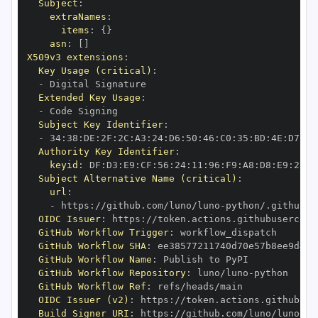
Subject
:
extraNames
:
items
:
{
}
asn
:
[
]
X509v3 extensions
:
Key Usage (critical)
:
-
Extended Key Usage
:
-
Subject Key Identifier
:
-
 34
:
38
:
DE
:
2F
:
2C
:
A3
:
24
:
D6
:
50
:
46
:
C0
:
35
:
BD
:
4E
:
D7
:
E5
Authority Key Identifier
:
keyid
:
 DF
:
D3
:
E9
:
CF
:
56
:
24
:
11
:
96
:
F9
:
A8
:
D8
:
E9
:
28
:
5
Subject Alternative Name (critical)
:
url
:
-
 https
:
//github.com/luno/luno
-
OIDC Issuer
:
 https
:
GitHub Workflow Trigger
:
GitHub Workflow SHA
:
GitHub Workflow Name
:
GitHub Workflow Repository
:
 luno/luno
-
GitHub Workflow Ref
:
OIDC Issuer (v2)
:
 https
:
Build Signer URI
:
 https
:
//github.com/luno/luno
-