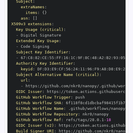
Subject
:
extraNames
:
items
:
{
}
asn
:
[
]
X509v3 extensions
:
Key Usage (critical)
:
-
Extended Key Usage
:
-
Subject Key Identifier
:
-
 67
:
C8
:
82
:
CE
:
55
:
FF
:
16
:
1C
:
9F
:
8C
:
48
:
A2
:
B2
:
93
:
05
:
89
Authority Key Identifier
:
keyid
:
 DF
:
D3
:
E9
:
CF
:
56
:
24
:
11
:
96
:
F9
:
A8
:
D8
:
E9
:
28
:
5
Subject Alternative Name (critical)
:
url
:
-
 https
:
//github.com/nkr0/nanopy/.github/workfl
OIDC Issuer
:
 https
:
GitHub Workflow Trigger
:
GitHub Workflow SHA
:
GitHub Workflow Name
:
GitHub Workflow Repository
:
GitHub Workflow Ref
:
 refs/tags/28.0.1
-
18
OIDC Issuer (v2)
:
 https
:
Build Signer URI
:
 https
:
//github.com/nkr0/nanopy/