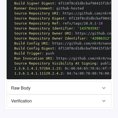
Build Signer Digest
:
Runner Environment
:
 github
-
Source Repository URI
:
 https
:
Source Repository Digest
:
Source Repository Ref
:
 refs/tags/28.0.1
-
18
Source Repository Identifier
:
'143703592'
Source Repository Owner URI
:
 https
:
Source Repository Owner Identifier
:
'42086312'
Build Config URI
:
 https
:
//github.com/nkr0/nanopy/
Build Config Digest
:
Build Trigger
:
Run Invocation URI
:
 https
:
Source Repository Visibility At Signing
:
1.3.6.1.4.1.57264.1.23
:
 0c
:
06
:
64
:
65
:
70
:
6c
:
6f
:
79
1.3.6.1.4.1.11129.2.4.2
:
 04
:
7a
:
00
:
78
:
00
:
76
:
00
:
dd
:
Raw Body
Verification