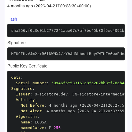
4 months ago (2026-04-21T20:28:30+00:00)
Hash
sha256:f0c3e01b2777241aae07c7af7be45b80f5ec4091ba3a
Signature
MEUCIHvVJm2z+R6lNWNXA/zYhAdDhboaLRbySWTHZV6waRHnAiE
Public Key Certificate
data
:
Serial Number
:
'0x46f6f533161d8fa202bb8ff78ab48e8
Signature
:
Issuer
:
 O=sigstore.dev
,
 CN=sigstore
-
Validity
:
Not Before
:
 4 months ago (2026
-
04
-
21T20
:
27
:
55+0
Not After
:
 4 months ago (2026
-
04
-
21T20
:
37
:
55+00
Algorithm
:
name
:
namedCurve
:
 P
-
256