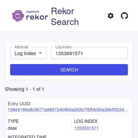
Rekor
Search
Attribute
Log Index
Log Index
SEARCH
Showing
1
-
1
of
1
Entry UUID:
108e9186e8c5677a989724b9b3a262b7f5ffdc50a3bbf5f23410d439b61dadc86f0d7a686a91365b
TYPE
LOG INDEX
dsse
1353691571
INTEGRATED TIME