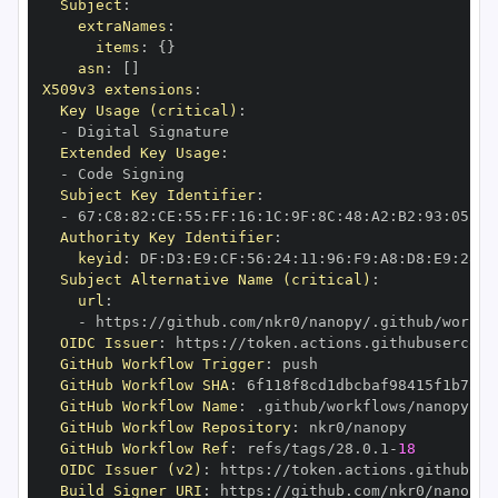
Subject
:
extraNames
:
items
:
{
}
asn
:
[
]
X509v3 extensions
:
Key Usage (critical)
:
-
Extended Key Usage
:
-
Subject Key Identifier
:
-
 67
:
C8
:
82
:
CE
:
55
:
FF
:
16
:
1C
:
9F
:
8C
:
48
:
A2
:
B2
:
93
:
05
:
89
Authority Key Identifier
:
keyid
:
 DF
:
D3
:
E9
:
CF
:
56
:
24
:
11
:
96
:
F9
:
A8
:
D8
:
E9
:
28
:
5
Subject Alternative Name (critical)
:
url
:
-
 https
:
//github.com/nkr0/nanopy/.github/workfl
OIDC Issuer
:
 https
:
GitHub Workflow Trigger
:
GitHub Workflow SHA
:
GitHub Workflow Name
:
GitHub Workflow Repository
:
GitHub Workflow Ref
:
 refs/tags/28.0.1
-
18
OIDC Issuer (v2)
:
 https
:
Build Signer URI
:
 https
:
//github.com/nkr0/nanopy/