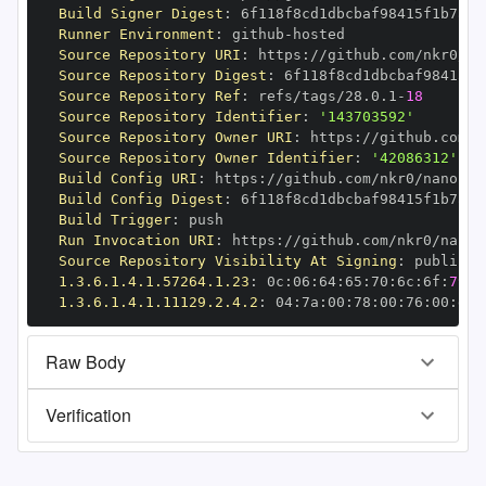
Build Signer Digest
:
Runner Environment
:
 github
-
Source Repository URI
:
 https
:
Source Repository Digest
:
Source Repository Ref
:
 refs/tags/28.0.1
-
18
Source Repository Identifier
:
'143703592'
Source Repository Owner URI
:
 https
:
Source Repository Owner Identifier
:
'42086312'
Build Config URI
:
 https
:
//github.com/nkr0/nanopy/
Build Config Digest
:
Build Trigger
:
Run Invocation URI
:
 https
:
Source Repository Visibility At Signing
:
1.3.6.1.4.1.57264.1.23
:
 0c
:
06
:
64
:
65
:
70
:
6c
:
6f
:
79
1.3.6.1.4.1.11129.2.4.2
:
 04
:
7a
:
00
:
78
:
00
:
76
:
00
:
dd
:
Raw Body
Verification