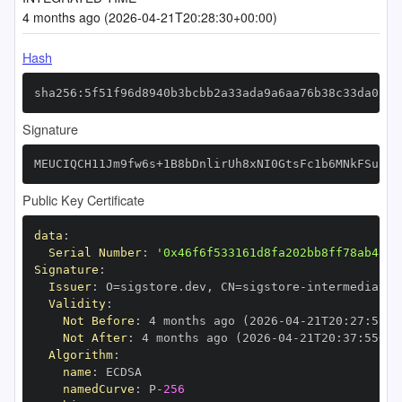
4 months ago (2026-04-21T20:28:30+00:00)
Hash
sha256:5f51f96d8940b3bcbb2a33ada9a6aa76b38c33da01bd
Signature
MEUCIQCH11Jm9fw6s+1B8bDnlirUh8xNI0GtsFc1b6MNkFSuaAI
Public Key Certificate
data
:
Serial Number
:
'0x46f6f533161d8fa202bb8ff78ab48e8
Signature
:
Issuer
:
 O=sigstore.dev
,
 CN=sigstore
-
Validity
:
Not Before
:
 4 months ago (2026
-
04
-
21T20
:
27
:
55+0
Not After
:
 4 months ago (2026
-
04
-
21T20
:
37
:
55+00
Algorithm
:
name
:
namedCurve
:
 P
-
256