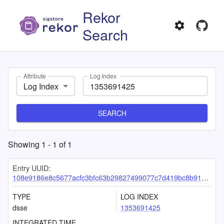
Rekor
Search
Attribute
Log Index
Log Index
SEARCH
Showing
1
-
1
of
1
Entry UUID:
108e9186e8c5677acfc3bfc63b29827499077c7d419bc8b91437da6c0e2b2c230290d333ff27965e
TYPE
LOG INDEX
dsse
1353691425
INTEGRATED TIME