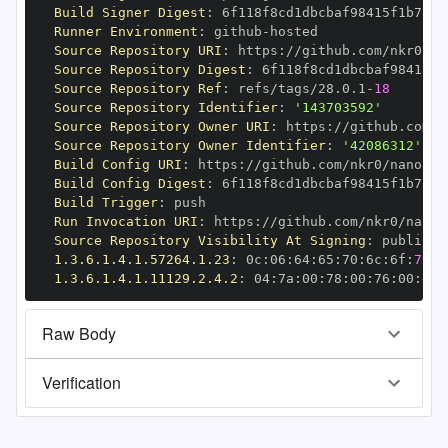
Build Signer Digest
:
Runner Environment
:
 github
-
Source Repository URI
:
 https
:
Source Repository Digest
:
Source Repository Ref
:
 refs/tags/28.0.1
-
18
Source Repository Identifier
:
'143703592'
Source Repository Owner URI
:
 https
:
Source Repository Owner Identifier
:
'42086312'
Build Config URI
:
 https
:
//github.com/nkr0/nanopy/
Build Config Digest
:
Build Trigger
:
Run Invocation URI
:
 https
:
Source Repository Visibility At Signing
:
1.3.6.1.4.1.57264.1.23
:
 0c
:
06
:
64
:
65
:
70
:
6c
:
6f
:
79
1.3.6.1.4.1.11129.2.4.2
:
 04
:
7a
:
00
:
78
:
00
:
76
:
00
:
dd
:
Raw Body
Verification