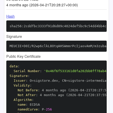
4 months ago (2026-04-21T20:28:27+00:00)
Hash
sha256:2cddfbc3333f91d6d89c4024def5bc9c54dd4bb4cad8
Signature
MEUCIE+D0I/R2wp6clkL8OtqAHSWmmrPcIjaovAmM/m3zubaAiE
Public Key Certificate
data
:
Serial Number
:
'0x46f6f533161d8fa202bb8ff78ab48e8
Signature
:
Issuer
:
 O=sigstore.dev
,
 CN=sigstore
-
Validity
:
Not Before
:
 4 months ago (2026
-
04
-
21T20
:
27
:
55+0
Not After
:
 4 months ago (2026
-
04
-
21T20
:
37
:
55+00
Algorithm
:
name
:
namedCurve
:
 P
-
256