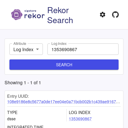
Rekor
Search
Attribute
Log Index
Log Index
SEARCH
Showing
1
-
1
of
1
Entry UUID:
108e9186e8c5677a0de17ee04e0a71bcb002b1c439ae9167d66c361cdbb214d9b6e0e4ac8327a2a1
TYPE
LOG INDEX
dsse
1353690867
INTEGRATED TIME