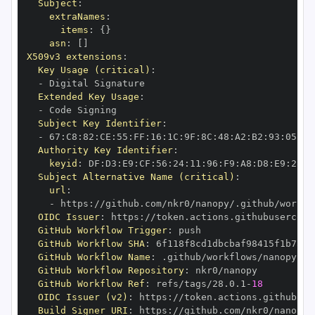
Subject
:
extraNames
:
items
:
{
}
asn
:
[
]
X509v3 extensions
:
Key Usage (critical)
:
-
Extended Key Usage
:
-
Subject Key Identifier
:
-
 67
:
C8
:
82
:
CE
:
55
:
FF
:
16
:
1C
:
9F
:
8C
:
48
:
A2
:
B2
:
93
:
05
:
89
Authority Key Identifier
:
keyid
:
 DF
:
D3
:
E9
:
CF
:
56
:
24
:
11
:
96
:
F9
:
A8
:
D8
:
E9
:
28
:
5
Subject Alternative Name (critical)
:
url
:
-
 https
:
//github.com/nkr0/nanopy/.github/workfl
OIDC Issuer
:
 https
:
GitHub Workflow Trigger
:
GitHub Workflow SHA
:
GitHub Workflow Name
:
GitHub Workflow Repository
:
GitHub Workflow Ref
:
 refs/tags/28.0.1
-
18
OIDC Issuer (v2)
:
 https
:
Build Signer URI
:
 https
:
//github.com/nkr0/nanopy/