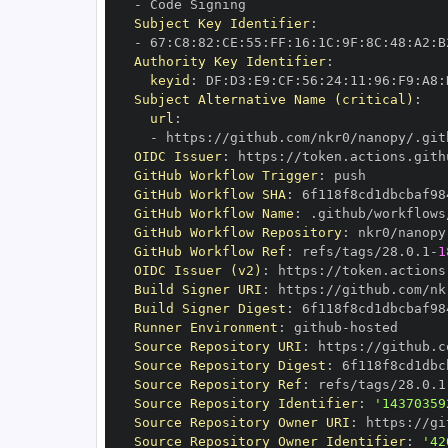
-
Subject Key Identifier
:
-
 67
:
C8
:
82
:
CE
:
55
:
FF
:
16
:
1C
:
9F
:
8C
:
48
:
A2
:
B
Authority Key Identifier
:
keyid
:
 DF
:
D3
:
E9
:
CF
:
56
:
24
:
11
:
96
:
F9
:
A8
:
Subject Alternative Name (critical)
:
url
:
-
 https
:
//github.com/nkr0/nanopy/.git
OIDC Issuer
:
 https
:
GitHub Workflow Trigger
:
GitHub Workflow SHA
:
GitHub Workflow Name
:
GitHub Workflow Repository
:
GitHub Workflow Ref
:
 refs/tags/28.0.1
-
1
OIDC Issuer (v2)
:
 https
:
Build Signer URI
:
 https
:
//github.com/nk
Build Signer Digest
:
Runner Environment
:
 github
-
Source Repository URI
:
 https
:
Source Repository Digest
:
Source Repository Ref
:
 refs/tags/28.0.1
Source Repository Identifier
:
'14370359
Source Repository Owner URI
:
 https
:
Source Repository Owner Identifier
:
'42