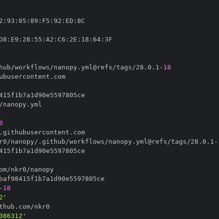
2
:
93
:
05
:
89
:
F5
:
92
:
ED
:
D8
:
E9
:
28
:
55
:
A2
:
C6
:
2E
:
18
:
64
:
hub/workflows/nanopy.yml@refs/tags/28.0.1
-
18
8
r0/nanopy/.github/workflows/nanopy.yml@refs/tags/28.0.1
-
-
18
2'
086312'