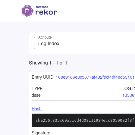
Attribute
Log Index
Showing
1
-
1
of
1
Entry UUID:
108e9186e8c5677af432fecf4df4ed5310
TYPE
LOG I
dsse
13536
Hash
sha256:335c69a51cd4d03111934ecc8050082f3f
Signature