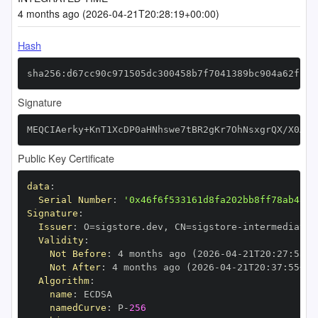
4 months ago (2026-04-21T20:28:19+00:00)
Hash
sha256:d67cc90c971505dc300458b7f7041389bc904a62fcb5
Signature
MEQCIAerky+KnT1XcDP0aHNhswe7tBR2gKr7OhNsxgrQX/X0AiB
Public Key Certificate
data
:
Serial Number
:
'0x46f6f533161d8fa202bb8ff78ab48e8
Signature
:
Issuer
:
 O=sigstore.dev
,
 CN=sigstore
-
Validity
:
Not Before
:
 4 months ago (2026
-
04
-
21T20
:
27
:
55+0
Not After
:
 4 months ago (2026
-
04
-
21T20
:
37
:
55+00
Algorithm
:
name
:
namedCurve
:
 P
-
256