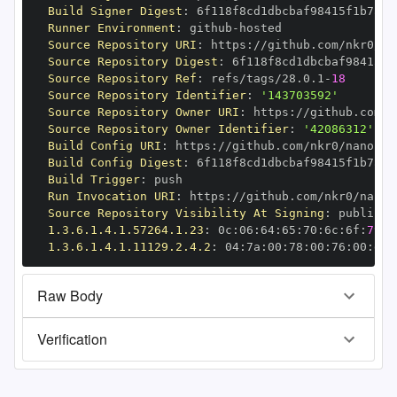
Build Signer Digest
:
Runner Environment
:
 github
-
Source Repository URI
:
 https
:
Source Repository Digest
:
Source Repository Ref
:
 refs/tags/28.0.1
-
18
Source Repository Identifier
:
'143703592'
Source Repository Owner URI
:
 https
:
Source Repository Owner Identifier
:
'42086312'
Build Config URI
:
 https
:
//github.com/nkr0/nanopy/
Build Config Digest
:
Build Trigger
:
Run Invocation URI
:
 https
:
Source Repository Visibility At Signing
:
1.3.6.1.4.1.57264.1.23
:
 0c
:
06
:
64
:
65
:
70
:
6c
:
6f
:
79
1.3.6.1.4.1.11129.2.4.2
:
 04
:
7a
:
00
:
78
:
00
:
76
:
00
:
dd
:
Raw Body
Verification