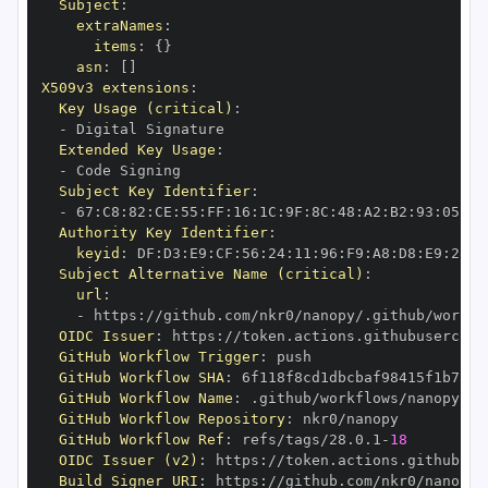
Subject
:
extraNames
:
items
:
{
}
asn
:
[
]
X509v3 extensions
:
Key Usage (critical)
:
-
Extended Key Usage
:
-
Subject Key Identifier
:
-
 67
:
C8
:
82
:
CE
:
55
:
FF
:
16
:
1C
:
9F
:
8C
:
48
:
A2
:
B2
:
93
:
05
:
89
Authority Key Identifier
:
keyid
:
 DF
:
D3
:
E9
:
CF
:
56
:
24
:
11
:
96
:
F9
:
A8
:
D8
:
E9
:
28
:
5
Subject Alternative Name (critical)
:
url
:
-
 https
:
//github.com/nkr0/nanopy/.github/workfl
OIDC Issuer
:
 https
:
GitHub Workflow Trigger
:
GitHub Workflow SHA
:
GitHub Workflow Name
:
GitHub Workflow Repository
:
GitHub Workflow Ref
:
 refs/tags/28.0.1
-
18
OIDC Issuer (v2)
:
 https
:
Build Signer URI
:
 https
:
//github.com/nkr0/nanopy/