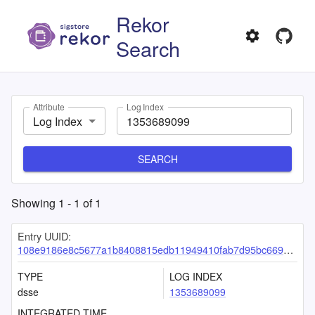
Rekor
Search
Attribute
Log Index
Log Index
SEARCH
Showing
1
-
1
of
1
Entry UUID:
108e9186e8c5677a1b8408815edb11949410fab7d95bc669406c55186e3ca75d2acf1495b262c07b
TYPE
LOG INDEX
dsse
1353689099
INTEGRATED TIME