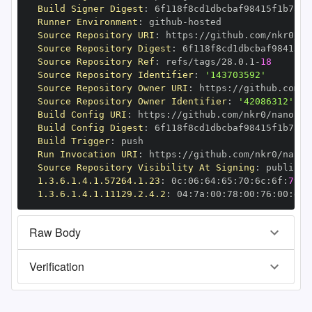
Build Signer Digest
:
Runner Environment
:
 github
-
Source Repository URI
:
 https
:
Source Repository Digest
:
Source Repository Ref
:
 refs/tags/28.0.1
-
18
Source Repository Identifier
:
'143703592'
Source Repository Owner URI
:
 https
:
Source Repository Owner Identifier
:
'42086312'
Build Config URI
:
 https
:
//github.com/nkr0/nanopy/
Build Config Digest
:
Build Trigger
:
Run Invocation URI
:
 https
:
Source Repository Visibility At Signing
:
1.3.6.1.4.1.57264.1.23
:
 0c
:
06
:
64
:
65
:
70
:
6c
:
6f
:
79
1.3.6.1.4.1.11129.2.4.2
:
 04
:
7a
:
00
:
78
:
00
:
76
:
00
:
dd
:
Raw Body
Verification