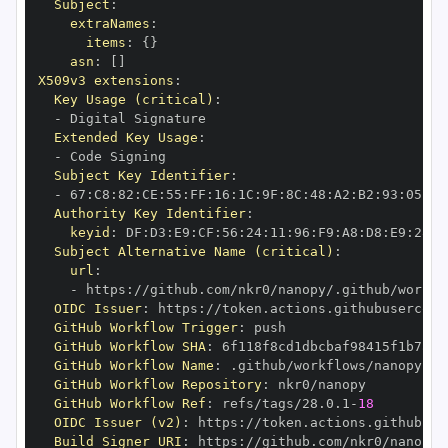
Subject
:
extraNames
:
items
:
{
}
asn
:
[
]
X509v3 extensions
:
Key Usage (critical)
:
-
Extended Key Usage
:
-
Subject Key Identifier
:
-
 67
:
C8
:
82
:
CE
:
55
:
FF
:
16
:
1C
:
9F
:
8C
:
48
:
A2
:
B2
:
93
:
05
:
89
Authority Key Identifier
:
keyid
:
 DF
:
D3
:
E9
:
CF
:
56
:
24
:
11
:
96
:
F9
:
A8
:
D8
:
E9
:
28
:
5
Subject Alternative Name (critical)
:
url
:
-
 https
:
//github.com/nkr0/nanopy/.github/workfl
OIDC Issuer
:
 https
:
GitHub Workflow Trigger
:
GitHub Workflow SHA
:
GitHub Workflow Name
:
GitHub Workflow Repository
:
GitHub Workflow Ref
:
 refs/tags/28.0.1
-
18
OIDC Issuer (v2)
:
 https
:
Build Signer URI
:
 https
:
//github.com/nkr0/nanopy/