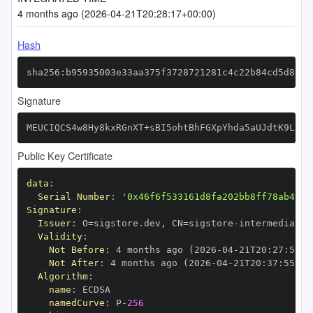
4 months ago (2026-04-21T20:28:17+00:00)
Hash
sha256:b95935003e33aa375f3728721281c4c22b84cd5d8873
Signature
MEUCIQCS4w8Hy8kxRGnXT+sBI5ohtBhFGXpYhda5aUJdtK9LPgI
Public Key Certificate
data
:
Serial Number
:
'0x46f6f533161d8fa202bb8ff78ab48e8
Signature
:
Issuer
:
 O=sigstore.dev
,
 CN=sigstore
-
Validity
:
Not Before
:
 4 months ago (2026
-
04
-
21T20
:
27
:
55+0
Not After
:
 4 months ago (2026
-
04
-
21T20
:
37
:
55+00
Algorithm
:
name
:
namedCurve
:
 P
-
256