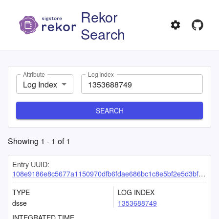
Rekor
Search
Attribute
Log Index
Log Index
SEARCH
Showing
1
-
1
of
1
Entry UUID:
108e9186e8c5677a1150970dfb6fdae686bc1c8e5bf2e5d3bf8ebd5ad583fd2ddd6f1ccc3c86fed9
TYPE
LOG INDEX
dsse
1353688749
INTEGRATED TIME