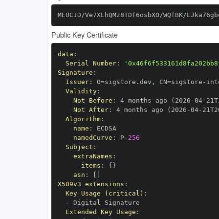
MEUCID/Ve7XLhQMz8TDf6osbXO/WQfBK/LJka76gb
Public Key Certificate
data
:
Serial Number
:
'0x46f6f533161d8fa202bb8
Signature
:
Issuer
:
 O=sigstore.dev
,
 CN=sigstore
-
Validity
:
Not Before
:
 4 months ago (2026
-
04
-
21T
Not After
:
 4 months ago (2026
-
04
-
21T2
Algorithm
:
name
:
namedCurve
:
 P
-
256
Subject
:
extraNames
:
items
:
{
}
asn
:
[
]
X509v3 extensions
:
Key Usage (critical)
:
-
Extended Key Usage
: