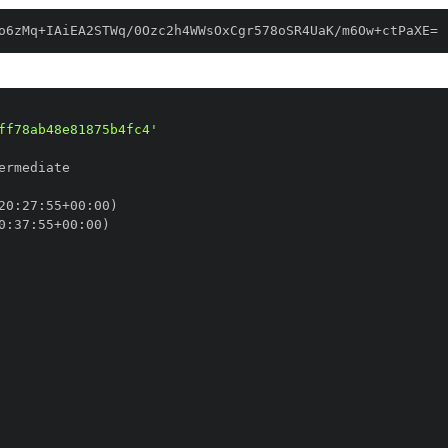
o6zMq+IAiEA2STWq/0Ozc2h4WWsOxCgr578oSR4UaK/m6Ow+ctPaXE=
ff78ab48e81875b4fc4'
20
:
27
:
55+00
:
0
:
37
:
55+00
: