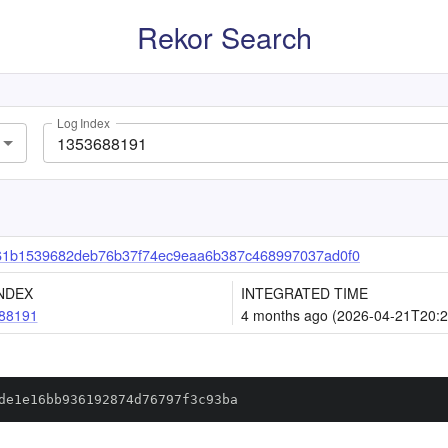
Rekor Search
Log Index
61b1539682deb76b37f74ec9eaa6b387c468997037ad0f0
NDEX
INTEGRATED TIME
88191
4 months ago (2026-04-21T20:2
de1e16bb936192874d76797f3c93ba