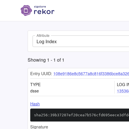
Attribute
Log Index
Showing
1
-
1
of
1
Entry UUID:
108e9186e8c5677a8c816f3386bce8a32
TYPE
LOG I
dsse
13536
Hash
sha256:39b37207ef20cea7b576cfd695eece3dfd
Signature