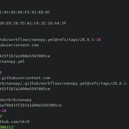
2
:
93
:
05
:
89
:
F5
:
92
:
ED
:
D8
:
E9
:
28
:
55
:
A2
:
C6
:
2E
:
18
:
64
:
hub/workflows/nanopy.yml@refs/tags/28.0.1
-
18
8
r0/nanopy/.github/workflows/nanopy.yml@refs/tags/28.0.1
-
-
18
2'
086312'