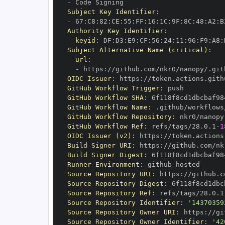
-
Subject Key Identifier
:
-
 67
:
C8
:
82
:
CE
:
55
:
FF
:
16
:
1C
:
9F
:
8C
:
48
:
A2
:
B
Authority Key Identifier
:
keyid
:
 DF
:
D3
:
E9
:
CF
:
56
:
24
:
11
:
96
:
F9
:
A8
:
Subject Alternative Name (critical)
:
url
:
-
 https
:
//github.com/nkr0/nanopy/.git
OIDC Issuer
:
 https
:
GitHub Workflow Trigger
:
GitHub Workflow SHA
:
GitHub Workflow Name
:
GitHub Workflow Repository
:
GitHub Workflow Ref
:
 refs/tags/28.0.1
-
1
OIDC Issuer (v2)
:
 https
:
Build Signer URI
:
 https
:
//github.com/nk
Build Signer Digest
:
Runner Environment
:
 github
-
Source Repository URI
:
 https
:
Source Repository Digest
:
Source Repository Ref
:
 refs/tags/28.0.1
Source Repository Identifier
:
'14370359
Source Repository Owner URI
:
 https
:
Source Repository Owner Identifier
:
'42