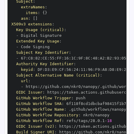
Subject
:
extraNames
:
items
:
{
}
asn
:
[
]
X509v3 extensions
:
Key Usage (critical)
:
-
Extended Key Usage
:
-
Subject Key Identifier
:
-
 67
:
C8
:
82
:
CE
:
55
:
FF
:
16
:
1C
:
9F
:
8C
:
48
:
A2
:
B2
:
93
:
05
:
89
Authority Key Identifier
:
keyid
:
 DF
:
D3
:
E9
:
CF
:
56
:
24
:
11
:
96
:
F9
:
A8
:
D8
:
E9
:
28
:
5
Subject Alternative Name (critical)
:
url
:
-
 https
:
//github.com/nkr0/nanopy/.github/workfl
OIDC Issuer
:
 https
:
GitHub Workflow Trigger
:
GitHub Workflow SHA
:
GitHub Workflow Name
:
GitHub Workflow Repository
:
GitHub Workflow Ref
:
 refs/tags/28.0.1
-
18
OIDC Issuer (v2)
:
 https
:
Build Signer URI
:
 https
:
//github.com/nkr0/nanopy/