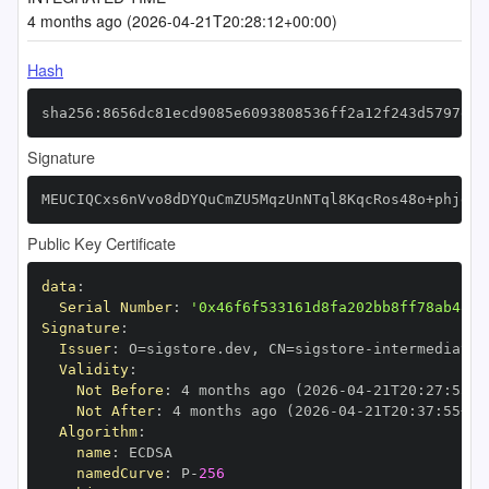
4 months ago (2026-04-21T20:28:12+00:00)
Hash
sha256:8656dc81ecd9085e6093808536ff2a12f243d5797e4c
Signature
MEUCIQCxs6nVvo8dDYQuCmZU5MqzUnNTql8KqcRos48o+phjggI
Public Key Certificate
data
:
Serial Number
:
'0x46f6f533161d8fa202bb8ff78ab48e8
Signature
:
Issuer
:
 O=sigstore.dev
,
 CN=sigstore
-
Validity
:
Not Before
:
 4 months ago (2026
-
04
-
21T20
:
27
:
55+0
Not After
:
 4 months ago (2026
-
04
-
21T20
:
37
:
55+00
Algorithm
:
name
:
namedCurve
:
 P
-
256