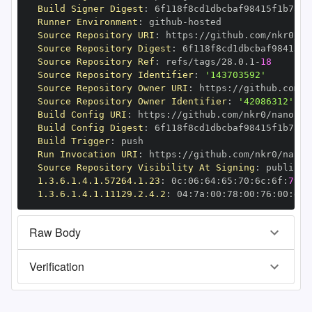
Build Signer Digest
:
Runner Environment
:
 github
-
Source Repository URI
:
 https
:
Source Repository Digest
:
Source Repository Ref
:
 refs/tags/28.0.1
-
18
Source Repository Identifier
:
'143703592'
Source Repository Owner URI
:
 https
:
Source Repository Owner Identifier
:
'42086312'
Build Config URI
:
 https
:
//github.com/nkr0/nanopy/
Build Config Digest
:
Build Trigger
:
Run Invocation URI
:
 https
:
Source Repository Visibility At Signing
:
1.3.6.1.4.1.57264.1.23
:
 0c
:
06
:
64
:
65
:
70
:
6c
:
6f
:
79
1.3.6.1.4.1.11129.2.4.2
:
 04
:
7a
:
00
:
78
:
00
:
76
:
00
:
dd
:
Raw Body
Verification