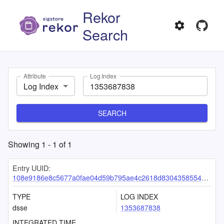
Rekor
Search
Attribute
Log Index
Log Index
SEARCH
Showing
1
-
1
of
1
Entry UUID:
108e9186e8c5677a0fae04d59b795ae4c2618d8304358554b9c0176c3892521258e0ac9efa10a2a4
TYPE
LOG INDEX
dsse
1353687838
INTEGRATED TIME