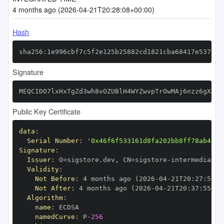
4 months ago (2026-04-21T20:28:08+00:00)
Hash
sha256:1e996cbf7c5f2e125b25882cd1821cba68417e537fd6
Signature
MEQCIDO7lxHxTgZd3wh8vOZUBlH4WYZwvpTrOwMAj6nzz6gXAiA
Public Key Certificate
data
:
Serial Number
:
'0x46f6f533161d8fa202bb8ff78ab48e8
Signature
:
Issuer
:
 O=sigstore.dev
,
 CN=sigstore
-
Validity
:
Not Before
:
 4 months ago (2026
-
04
-
21T20
:
27
:
55+0
Not After
:
 4 months ago (2026
-
04
-
21T20
:
37
:
55+00
Algorithm
:
name
:
namedCurve
:
 P
-
256