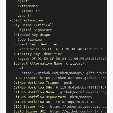
Subject
:
extraNames
:
items
:
{
}
asn
:
[
]
X509v3 extensions
:
Key Usage (critical)
:
-
Extended Key Usage
:
-
Subject Key Identifier
:
-
 67
:
C8
:
82
:
CE
:
55
:
FF
:
16
:
1C
:
9F
:
8C
:
48
:
A2
:
B2
:
93
:
05
:
89
Authority Key Identifier
:
keyid
:
 DF
:
D3
:
E9
:
CF
:
56
:
24
:
11
:
96
:
F9
:
A8
:
D8
:
E9
:
28
:
5
Subject Alternative Name (critical)
:
url
:
-
 https
:
//github.com/nkr0/nanopy/.github/workfl
OIDC Issuer
:
 https
:
GitHub Workflow Trigger
:
GitHub Workflow SHA
:
GitHub Workflow Name
:
GitHub Workflow Repository
:
GitHub Workflow Ref
:
 refs/tags/28.0.1
-
18
OIDC Issuer (v2)
:
 https
:
Build Signer URI
:
 https
:
//github.com/nkr0/nanopy/