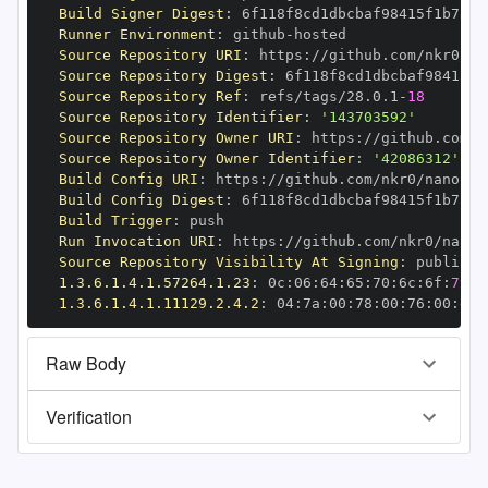
Build Signer Digest
:
Runner Environment
:
 github
-
Source Repository URI
:
 https
:
Source Repository Digest
:
Source Repository Ref
:
 refs/tags/28.0.1
-
18
Source Repository Identifier
:
'143703592'
Source Repository Owner URI
:
 https
:
Source Repository Owner Identifier
:
'42086312'
Build Config URI
:
 https
:
//github.com/nkr0/nanopy/
Build Config Digest
:
Build Trigger
:
Run Invocation URI
:
 https
:
Source Repository Visibility At Signing
:
1.3.6.1.4.1.57264.1.23
:
 0c
:
06
:
64
:
65
:
70
:
6c
:
6f
:
79
1.3.6.1.4.1.11129.2.4.2
:
 04
:
7a
:
00
:
78
:
00
:
76
:
00
:
dd
:
Raw Body
Verification