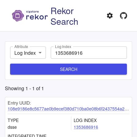
Rekor
Search
Attribute
Log Index
Log Index
SEARCH
Showing
1
-
1
of
1
Entry UUID:
108e9186e8c5677ae0b9ecef380d710ba0e08b6f2437554a2fac8a82b3c34494f321dd955ed379f6
TYPE
LOG INDEX
dsse
1353686916
INTEGRATED TIME