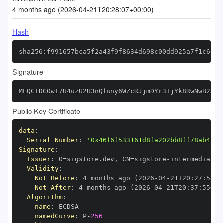
4 months ago (2026-04-21T20:28:07+00:00)
Hash
sha256:f991657bca5f2a43f9f8634d698c00dd925a7f1c6040
Signature
MEQCIDG0wI7U4uzU2U3nQfuny6WZcRJjmDYr3TjYk8RwNwB2AiB
Public Key Certificate
data
:
Serial Number
:
'0x46f6f533161d8fa202bb8ff78ab48e8
Signature
:
Issuer
:
 O=sigstore.dev
,
 CN=sigstore
-
Validity
:
Not Before
:
 4 months ago (2026
-
04
-
21T20
:
27
:
55+0
Not After
:
 4 months ago (2026
-
04
-
21T20
:
37
:
55+00
Algorithm
:
name
:
namedCurve
:
 P
-
256