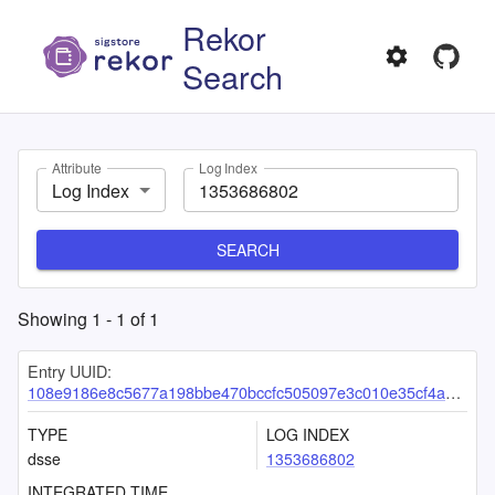
Rekor
Search
Attribute
Log Index
Log Index
SEARCH
Showing
1
-
1
of
1
Entry UUID:
108e9186e8c5677a198bbe470bccfc505097e3c010e35cf4ab3cb30874849c32a760c7406f4691cb
TYPE
LOG INDEX
dsse
1353686802
INTEGRATED TIME