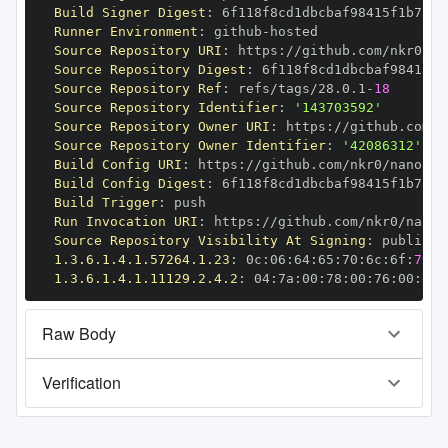
Build Signer Digest
:
Runner Environment
:
 github
-
Source Repository URI
:
 https
:
Source Repository Digest
:
Source Repository Ref
:
 refs/tags/28.0.1
-
18
Source Repository Identifier
:
'143703592'
Source Repository Owner URI
:
 https
:
Source Repository Owner Identifier
:
'42086312'
Build Config URI
:
 https
:
//github.com/nkr0/nanopy/
Build Config Digest
:
Build Trigger
:
Run Invocation URI
:
 https
:
Source Repository Visibility At Signing
:
1.3.6.1.4.1.57264.1.23
:
 0c
:
06
:
64
:
65
:
70
:
6c
:
6f
:
79
1.3.6.1.4.1.11129.2.4.2
:
 04
:
7a
:
00
:
78
:
00
:
76
:
00
:
dd
:
Raw Body
Verification