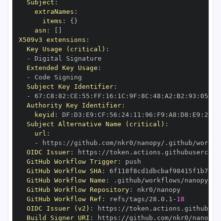
Subject
:
extraNames
:
items
:
{
}
asn
:
[
]
X509v3 extensions
:
Key Usage (critical)
:
-
Extended Key Usage
:
-
Subject Key Identifier
:
-
 67
:
C8
:
82
:
CE
:
55
:
FF
:
16
:
1C
:
9F
:
8C
:
48
:
A2
:
B2
:
93
:
05
:
89
Authority Key Identifier
:
keyid
:
 DF
:
D3
:
E9
:
CF
:
56
:
24
:
11
:
96
:
F9
:
A8
:
D8
:
E9
:
28
:
5
Subject Alternative Name (critical)
:
url
:
-
 https
:
//github.com/nkr0/nanopy/.github/workfl
OIDC Issuer
:
 https
:
GitHub Workflow Trigger
:
GitHub Workflow SHA
:
GitHub Workflow Name
:
GitHub Workflow Repository
:
GitHub Workflow Ref
:
 refs/tags/28.0.1
-
18
OIDC Issuer (v2)
:
 https
:
Build Signer URI
:
 https
:
//github.com/nkr0/nanopy/