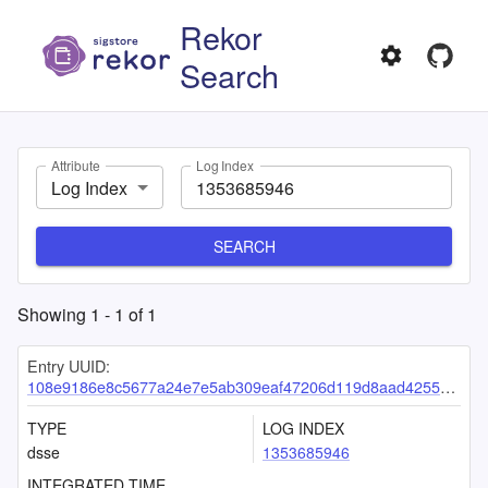
Rekor
Search
Attribute
Log Index
Log Index
SEARCH
Showing
1
-
1
of
1
Entry UUID:
108e9186e8c5677a24e7e5ab309eaf47206d119d8aad4255070685f609f29a5d8e7cf5ab0e13f836
TYPE
LOG INDEX
dsse
1353685946
INTEGRATED TIME