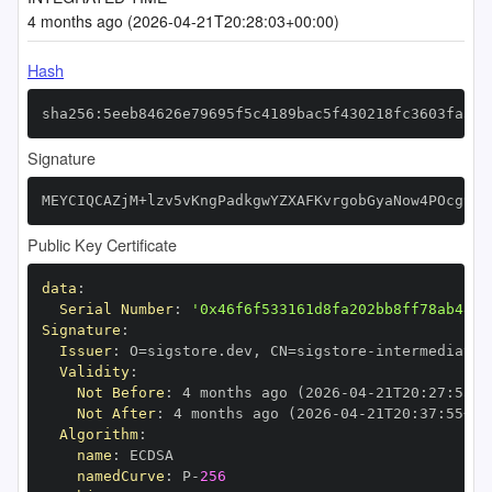
4 months ago (2026-04-21T20:28:03+00:00)
Hash
sha256:5eeb84626e79695f5c4189bac5f430218fc3603fa34e
Signature
MEYCIQCAZjM+lzv5vKngPadkgwYZXAFKvrgobGyaNow4POcg9QI
Public Key Certificate
data
:
Serial Number
:
'0x46f6f533161d8fa202bb8ff78ab48e8
Signature
:
Issuer
:
 O=sigstore.dev
,
 CN=sigstore
-
Validity
:
Not Before
:
 4 months ago (2026
-
04
-
21T20
:
27
:
55+0
Not After
:
 4 months ago (2026
-
04
-
21T20
:
37
:
55+00
Algorithm
:
name
:
namedCurve
:
 P
-
256