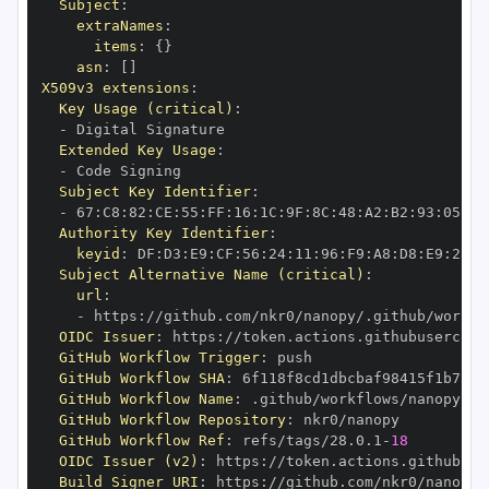
Subject
:
extraNames
:
items
:
{
}
asn
:
[
]
X509v3 extensions
:
Key Usage (critical)
:
-
Extended Key Usage
:
-
Subject Key Identifier
:
-
 67
:
C8
:
82
:
CE
:
55
:
FF
:
16
:
1C
:
9F
:
8C
:
48
:
A2
:
B2
:
93
:
05
:
89
Authority Key Identifier
:
keyid
:
 DF
:
D3
:
E9
:
CF
:
56
:
24
:
11
:
96
:
F9
:
A8
:
D8
:
E9
:
28
:
5
Subject Alternative Name (critical)
:
url
:
-
 https
:
//github.com/nkr0/nanopy/.github/workfl
OIDC Issuer
:
 https
:
GitHub Workflow Trigger
:
GitHub Workflow SHA
:
GitHub Workflow Name
:
GitHub Workflow Repository
:
GitHub Workflow Ref
:
 refs/tags/28.0.1
-
18
OIDC Issuer (v2)
:
 https
:
Build Signer URI
:
 https
:
//github.com/nkr0/nanopy/