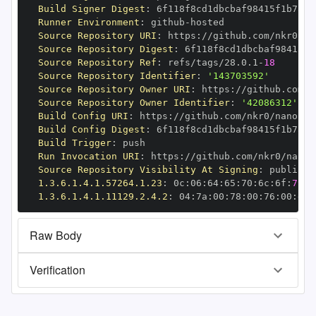
Build Signer Digest
:
Runner Environment
:
 github
-
Source Repository URI
:
 https
:
Source Repository Digest
:
Source Repository Ref
:
 refs/tags/28.0.1
-
18
Source Repository Identifier
:
'143703592'
Source Repository Owner URI
:
 https
:
Source Repository Owner Identifier
:
'42086312'
Build Config URI
:
 https
:
//github.com/nkr0/nanopy/
Build Config Digest
:
Build Trigger
:
Run Invocation URI
:
 https
:
Source Repository Visibility At Signing
:
1.3.6.1.4.1.57264.1.23
:
 0c
:
06
:
64
:
65
:
70
:
6c
:
6f
:
79
1.3.6.1.4.1.11129.2.4.2
:
 04
:
7a
:
00
:
78
:
00
:
76
:
00
:
dd
:
Raw Body
Verification