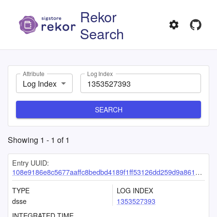
Rekor
Search
Attribute
Log Index
Log Index
SEARCH
Showing
1
-
1
of
1
Entry UUID:
108e9186e8c5677aaffc8bedbd4189f1ff53126dd259d9a86128eea26bd80a75bada94bc61290607
TYPE
LOG INDEX
dsse
1353527393
INTEGRATED TIME