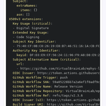
Subject
:
extraNames
:
items
:
{
}
asn
:
[
]
X509v3 extensions
:
Key Usage (critical)
:
-
Extended Key Usage
:
-
Subject Key Identifier
:
-
 75
:
40
:
CF
:
0B
:
C0
:
26
:
19
:
E8
:
B7
:
46
:
51
:
16
:
1A
:
CB
:
FC
:
BD
Authority Key Identifier
:
keyid
:
 DF
:
D3
:
E9
:
CF
:
56
:
24
:
11
:
96
:
F9
:
A8
:
D8
:
E9
:
28
:
5
Subject Alternative Name (critical)
:
url
:
-
 https
:
//github.com/VirtualBrainLab/ephys
-
OIDC Issuer
:
 https
:
GitHub Workflow Trigger
:
GitHub Workflow SHA
:
GitHub Workflow Name
:
GitHub Workflow Repository
:
 VirtualBrainLab/ephys
GitHub Workflow Ref
:
OIDC Issuer (v2)
:
 https
:
Build Signer URI
:
 https
:
//github.com/VirtualBrain