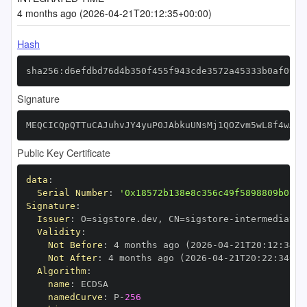
4 months ago (2026-04-21T20:12:35+00:00)
Hash
sha256:d6efdbd76d4b350f455f943cde3572a45333b0af092c
Signature
MEQCICQpQTTuCAJuhvJY4yuP0JAbkuUNsMj1QOZvm5wL8f4wAiB
Public Key Certificate
data
:
Serial Number
:
'0x18572b138e8c356c49f5898809b07ab
Signature
:
Issuer
:
 O=sigstore.dev
,
 CN=sigstore
-
Validity
:
Not Before
:
 4 months ago (2026
-
04
-
21T20
:
12
:
34+0
Not After
:
 4 months ago (2026
-
04
-
21T20
:
22
:
34+00
Algorithm
:
name
:
namedCurve
:
 P
-
256