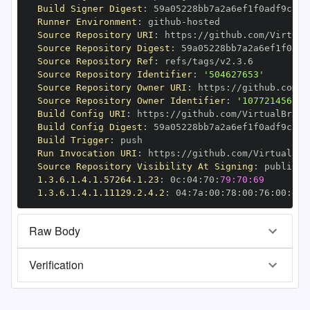
Build Signer Digest
:
Runner Environment
:
 github
-
Source Repository URI
:
 https
:
//github.com/Virtual
Source Repository Digest
:
Source Repository Ref
:
Source Repository Identifier
:
'504627653'
Source Repository Owner URI
:
 https
:
Source Repository Owner Identifier
:
'107721456'
Build Config URI
:
 https
:
//github.com/VirtualBrain
Build Config Digest
:
Build Trigger
:
Run Invocation URI
:
 https
:
//github.com/VirtualBra
Source Repository Visibility At Signing
:
1.3.6.1.4.1.57264.1.23
:
 0c
:
04
:
70
:
79:70:69
1.3.6.1.4.1.11129.2.4.2
:
 04
:
7a
:
00
:
78
:
00
:
76
:
00
:
dd
:
Raw Body
Verification