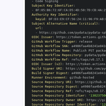
-
Subject Key Identifier
:
-
 8F
:
05
:
B6
:
72
:
6F
:
CA
:
D5
:
4D
:
50
:
7D
:
CB
:
4A
:
2
Authority Key Identifier
:
keyid
:
 DF
:
D3
:
E9
:
CF
:
56
:
24
:
11
:
96
:
F9
:
A8
:
Subject Alternative Name (critical)
:
url
:
-
 https
:
//github.com/pydata/pydata
-
sp
OIDC Issuer
:
 https
:
GitHub Workflow Trigger
:
GitHub Workflow SHA
:
GitHub Workflow Name
:
GitHub Workflow Repository
:
 pydata/pyda
GitHub Workflow Ref
:
OIDC Issuer (v2)
:
 https
:
Build Signer URI
:
 https
:
//github.com/py
Build Signer Digest
:
Runner Environment
:
 github
-
Source Repository URI
:
 https
:
//github.c
Source Repository Digest
:
Source Repository Ref
:
Source Repository Identifier
:
'13023750
Source Repository Owner URI
:
 https
:
Source Repository Owner Identifier
:
'12