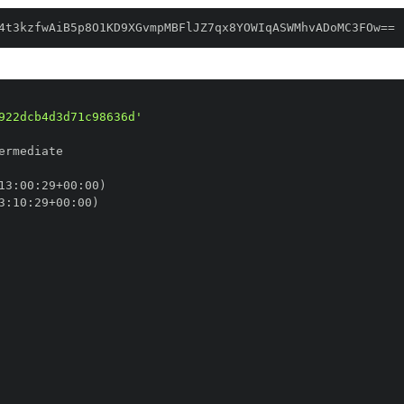
4t3kzfwAiB5p8O1KD9XGvmpMBFlJZ7qx8YOWIqASWMhvADoMC3FOw==
922dcb4d3d71c98636d'
13
:
00
:
29+00
:
3
:
10
:
29+00
: