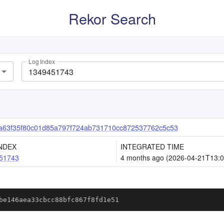
Rekor Search
Log Index
a63f35f80c01d85a797f724ab731710cc872537762c5c53
NDEX
INTEGRATED TIME
51743
4 months ago (2026-04-21T13:0
be146aea33cbcc88bfc867f8fd1e51