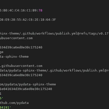
5
:
B0
:
4C
:
C4
:
16
:
C1
:
B9
:
78
D8
:
E9
:
28
:
55
:
A2
:
C6
:
2E
:
18
:
64
:
hinx
-
ta
-
sphinx
-
data/pydata
-
sphinx
-
om/pydata/pydata
-
sphinx
-
6'
84191'