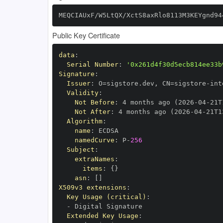
MEQCIAUxF/W5LtQX/XctS8axRlo8113M3KEYgnd94
Public Key Certificate
data
:
Serial Number
:
'0x261d4f30d5ecb814ee33b
Signature
:
Issuer
:
 O=sigstore.dev
,
 CN=sigstore
-
Validity
:
Not Before
:
 4 months ago (2026
-
04
-
21T
Not After
:
 4 months ago (2026
-
04
-
21T1
Algorithm
:
name
:
namedCurve
:
 P
-
256
Subject
:
extraNames
:
items
:
{
}
asn
:
[
]
X509v3 extensions
:
Key Usage (critical)
:
-
Extended Key Usage
: