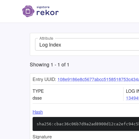
Attribute
Log Index
Showing
1
-
1
of
1
Entry UUID:
108e9186e8c5677abcc5158518753c434
TYPE
LOG I
dsse
13494
Hash
sha256:cbac36c06b7d9a2ad8900d12ca2efc94c5
Signature