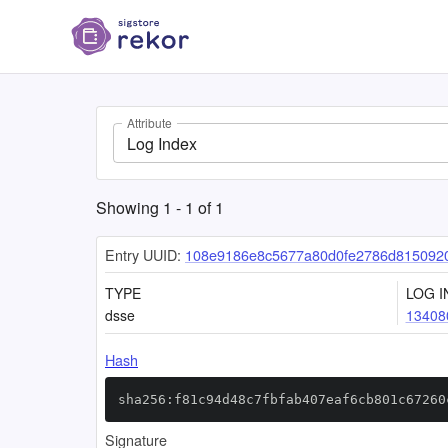
Attribute
Log Index
Showing
1
-
1
of
1
Entry UUID:
108e9186e8c5677a80d0fe2786d815092
TYPE
LOG I
dsse
13408
Hash
sha256:f81c94d48c7fbfab407eaf6cb801c67260
Signature