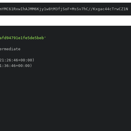
mYMC61RxwIhAJMM6Kjy1w8tM3fjSoF+MsSv7hC//Kxgac44cTrwCZ1N
afd94791e1fe5de5beb'
21
:
26
:
46+00
:
1
:
36
:
46+00
: