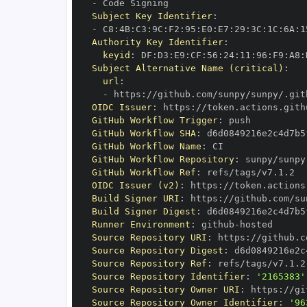
-
Subject Key Identifier
:
-
 C8
:
4B
:
C3
:
9C
:
F2
:
95
:
E0
:
E7
:
29
:
3C
:
1C
:
6A
:
1
Authority Key Identifier
:
keyid
:
 DF
:
D3
:
E9
:
CF
:
56
:
24
:
11
:
96
:
F9
:
A8
:
Subject Alternative Name (critical)
:
url
:
-
 https
:
OIDC Issuer
:
 https
:
GitHub Workflow Trigger
:
GitHub Workflow SHA
:
GitHub Workflow Name
:
GitHub Workflow Repository
:
GitHub Workflow Ref
:
OIDC Issuer (v2)
:
 https
:
Build Signer URI
:
 https
:
Build Signer Digest
:
Runner Environment
:
 github
-
Source Repository URI
:
 https
:
Source Repository Digest
:
Source Repository Ref
:
Source Repository Identifier
:
'2165383'
Source Repository Owner URI
:
 https
:
Source Repository Owner Identifier
:
'96