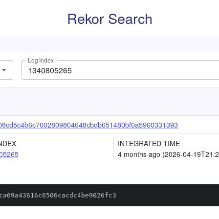
Rekor Search
Log Index
08cd5c4b6c7002809804648cbdb651480bf0a5960331393
NDEX
INTEGRATED TIME
05265
4 months ago (2026-04-19T21:2
ca69a43616c6506cacdc4be9026fc3