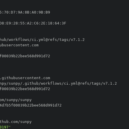
5
:
70
:
D7
:
9A
:
8B
:
A0
:
9B
:
D8
:
E9
:
28
:
55
:
A2
:
C6
:
2E
:
18
:
64
:
3197'