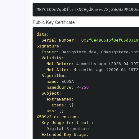
MEYCIQDmVqeDftrTxNCHgdKmwvs/XjZWqWzPM19Oc
Public Key Certificate
data
:
Serial Number
:
'0x2f6e486515f8ef65d8319
Signature
:
Issuer
:
 O=sigstore.dev
,
 CN=sigstore
-
Validity
:
Not Before
:
 4 months ago (2026
-
04
-
19T
Not After
:
 4 months ago (2026
-
04
-
19T2
Algorithm
:
name
:
namedCurve
:
 P
-
256
Subject
:
extraNames
:
items
:
{
}
asn
:
[
]
X509v3 extensions
:
Key Usage (critical)
:
-
Extended Key Usage
: