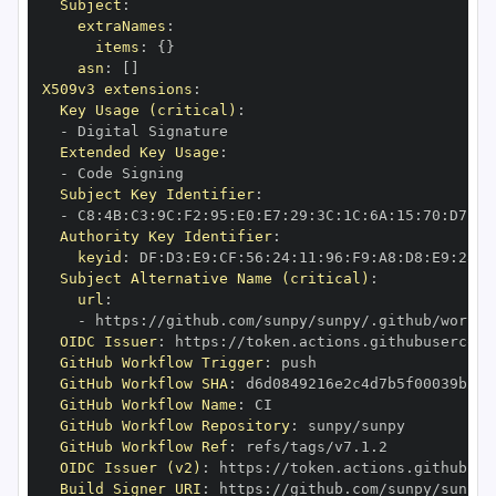
Subject
:
extraNames
:
items
:
{
}
asn
:
[
]
X509v3 extensions
:
Key Usage (critical)
:
-
Extended Key Usage
:
-
Subject Key Identifier
:
-
 C8
:
4B
:
C3
:
9C
:
F2
:
95
:
E0
:
E7
:
29
:
3C
:
1C
:
6A
:
15
:
70
:
D7
:
9A
Authority Key Identifier
:
keyid
:
 DF
:
D3
:
E9
:
CF
:
56
:
24
:
11
:
96
:
F9
:
A8
:
D8
:
E9
:
28
:
5
Subject Alternative Name (critical)
:
url
:
-
 https
:
OIDC Issuer
:
 https
:
GitHub Workflow Trigger
:
GitHub Workflow SHA
:
GitHub Workflow Name
:
GitHub Workflow Repository
:
GitHub Workflow Ref
:
OIDC Issuer (v2)
:
 https
:
Build Signer URI
:
 https
: