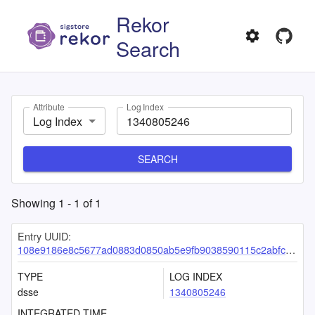
Rekor
Search
Attribute
Log Index
Log Index
SEARCH
Showing
1
-
1
of
1
Entry UUID:
108e9186e8c5677ad0883d0850ab5e9fb9038590115c2abfcd762629441123a46a2e5c4a1b09fcaf
TYPE
LOG INDEX
dsse
1340805246
INTEGRATED TIME