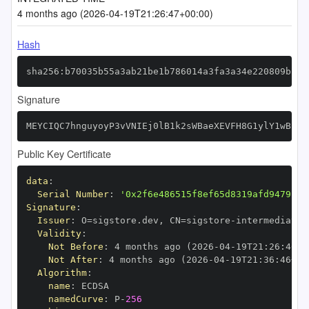
4 months ago (2026-04-19T21:26:47+00:00)
Hash
sha256:b70035b55a3ab21be1b786014a3fa3a34e220809b18a
Signature
MEYCIQC7hnguyoyP3vVNIEj0lB1k2sWBaeXEVFH8G1ylY1wBzgI
Public Key Certificate
data
:
Serial Number
:
'0x2f6e486515f8ef65d8319afd94791e1
Signature
:
Issuer
:
 O=sigstore.dev
,
 CN=sigstore
-
Validity
:
Not Before
:
 4 months ago (2026
-
04
-
19T21
:
26
:
46+0
Not After
:
 4 months ago (2026
-
04
-
19T21
:
36
:
46+00
Algorithm
:
name
:
namedCurve
:
 P
-
256