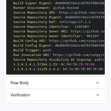
Build Signer Digest
:
Runner Environment
:
 github
-
Source Repository URI
:
 https
:
Source Repository Digest
:
Source Repository Ref
:
Source Repository Identifier
:
'2165383'
Source Repository Owner URI
:
 https
:
Source Repository Owner Identifier
:
'963197'
Build Config URI
:
 https
:
Build Config Digest
:
Build Trigger
:
Run Invocation URI
:
 https
:
Source Repository Visibility At Signing
:
1.3.6.1.4.1.57264.1.23
:
 0c
:
04
:
70
:
79:70:69
1.3.6.1.4.1.11129.2.4.2
:
 04
:
7a
:
00
:
78
:
00
:
76
:
00
:
dd
:
Raw Body
Verification