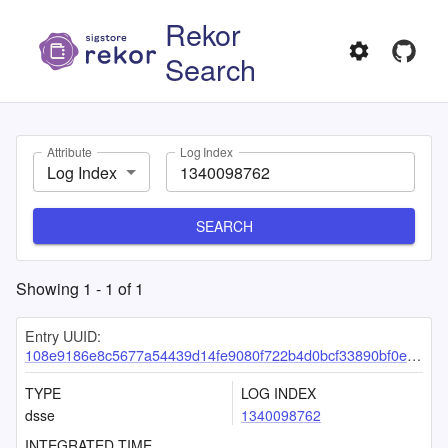
Rekor
Search
Attribute
Log Index
Log Index
SEARCH
Showing
1
-
1
of
1
Entry UUID:
108e9186e8c5677a54439d14fe9080f722b4d0bcf33890bf0e0d6eb56c1ee23a498af3fe8691ea6f
TYPE
LOG INDEX
dsse
1340098762
INTEGRATED TIME