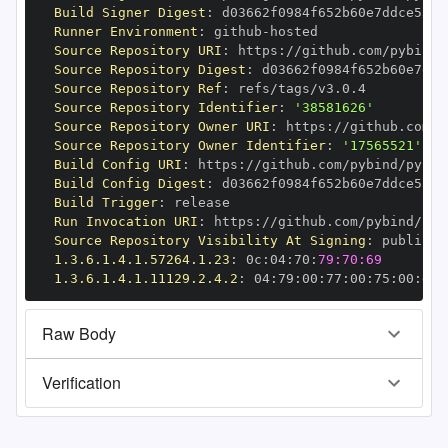
Build Signer Digest
:
Runner Environment
:
 github
-
Source Repository URI
:
 https
:
Source Repository Digest
:
Source Repository Ref
:
Source Repository Identifier
:
'38581626'
Source Repository Owner URI
:
 https
:
Source Repository Owner Identifier
:
'17565521'
Build Config URI
:
 https
:
Build Config Digest
:
Build Trigger
:
Run Invocation URI
:
 https
:
Source Repository Visibility At Signing
:
1.3.6.1.4.1.57264.1.23
:
 0c
:
04
:
70
:
79:70:69
1.3.6.1.4.1.11129.2.4.2
:
 04
:
79
:
00
:
77
:
00
:
75
:
00
:
dd
:
Raw Body
Verification