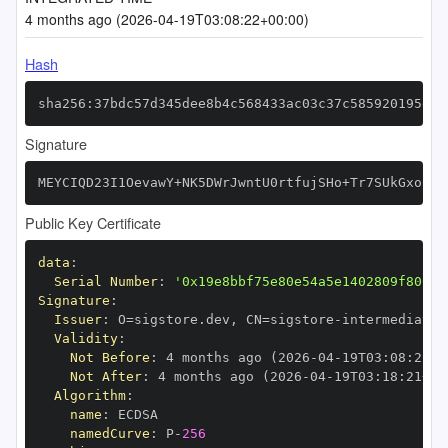
4 months ago (2026-04-19T03:08:22+00:00)
Hash
sha256:37bdc57d345dee8b4c568433ac03c37c585920195ef3
Signature
MEYCIQD23I1OevawY+NK5DWrJwntU0rtfujSHo+Tr7SUkGxoCAI
Public Key Certificate
data
:
Serial Number
:
'0x19e8bbf75e80e54a5e1402809f80694
Signature
:
Issuer
:
 O=sigstore.dev
,
 CN=sigstore
-
Validity
:
Not Before
:
 4 months ago (2026
-
04
-
19T03
:
08
:
21+0
Not After
:
 4 months ago (2026
-
04
-
19T03
:
18
:
21+00
Algorithm
:
name
:
namedCurve
:
 P
-
256