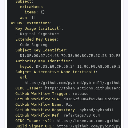
Subject
:
extraNames
:
items
:
{
}
asn
:
[
]
X509v3 extensions
:
Key Usage (critical)
:
-
Extended Key Usage
:
-
Subject Key Identifier
:
-
 D1
:
0F
:
00
:
57
:
C4
:
43
:
7D
:
53
:
96
:
8C
:
7E
:
5C
:
53
:
1D
:
F8
:
C0
Authority Key Identifier
:
keyid
:
 DF
:
D3
:
E9
:
CF
:
56
:
24
:
11
:
96
:
F9
:
A8
:
D8
:
E9
:
28
:
5
Subject Alternative Name (critical)
:
url
:
-
 https
:
OIDC Issuer
:
 https
:
GitHub Workflow Trigger
:
GitHub Workflow SHA
:
GitHub Workflow Name
:
GitHub Workflow Repository
:
GitHub Workflow Ref
:
OIDC Issuer (v2)
:
 https
:
Build Signer URI
:
 https
: