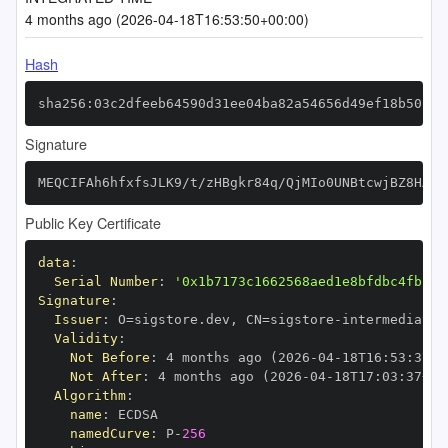
4 months ago (2026-04-18T16:53:50+00:00)
Hash
sha256:03c2dfeeb64590d31ee04ba82a54656d49ef18b501ac
Signature
MEQCIFAh6hfxfsJLK9/t/zHBgkr84q/QjMIo0UNBtcwjBZ8HAiB
Public Key Certificate
data
:
Serial Number
:
'0x1b7173c1662568aed1e8bfdbc4fb15d
Signature
:
Issuer
:
 O=sigstore.dev
,
 CN=sigstore
-
Validity
:
Not Before
:
 4 months ago (2026
-
04
-
18T16
:
53
:
37+0
Not After
:
 4 months ago (2026
-
04
-
18T17
:
03
:
37+00
Algorithm
:
name
:
namedCurve
:
 P
-
256