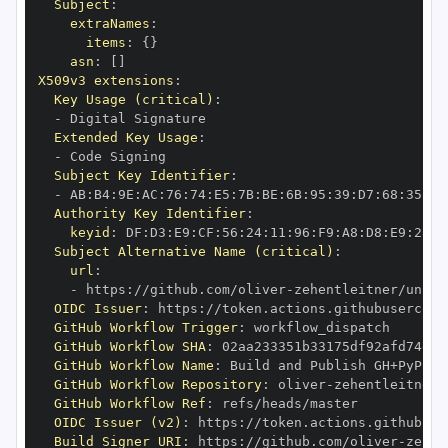
Subject
:
extraNames
:
items
:
{
}
asn
:
[
]
X509v3 extensions
:
Key Usage (critical)
:
-
Extended Key Usage
:
-
Subject Key Identifier
:
-
 AB
:
B4
:
9E
:
AC
:
76
:
74
:
E5
:
7B
:
BE
:
6B
:
95
:
39
:
D7
:
68
:
35
:
94
Authority Key Identifier
:
keyid
:
 DF
:
D3
:
E9
:
CF
:
56
:
24
:
11
:
96
:
F9
:
A8
:
D8
:
E9
:
28
:
5
Subject Alternative Name (critical)
:
url
:
-
 https
:
//github.com/oliver
-
zehentleitner/unico
OIDC Issuer
:
 https
:
GitHub Workflow Trigger
:
GitHub Workflow SHA
:
GitHub Workflow Name
:
GitHub Workflow Repository
:
 oliver
-
zehentleitner/
GitHub Workflow Ref
:
OIDC Issuer (v2)
:
 https
:
Build Signer URI
:
 https
:
//github.com/oliver
-
zehen