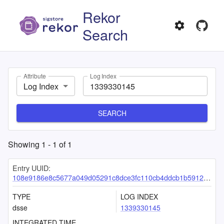
Rekor
Search
Attribute
Log Index
Log Index
SEARCH
Showing
1
-
1
of
1
Entry UUID:
108e9186e8c5677a049d05291c8dce3fc110cb4ddcb1b591268a22863b94041bad3105765e6e3e2e
TYPE
LOG INDEX
dsse
1339330145
INTEGRATED TIME