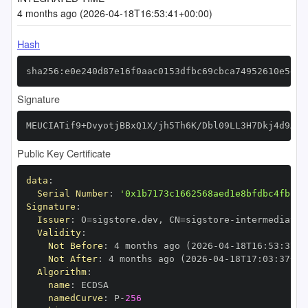
4 months ago (2026-04-18T16:53:41+00:00)
Hash
sha256:e0e240d87e16f0aac0153dfbc69cbca74952610e5e4d
Signature
MEUCIATif9+DvyotjBBxQ1X/jh5Th6K/Dbl09LL3H7Dkj4d9AiE
Public Key Certificate
data
:
Serial Number
:
'0x1b7173c1662568aed1e8bfdbc4fb15d
Signature
:
Issuer
:
 O=sigstore.dev
,
 CN=sigstore
-
Validity
:
Not Before
:
 4 months ago (2026
-
04
-
18T16
:
53
:
37+0
Not After
:
 4 months ago (2026
-
04
-
18T17
:
03
:
37+00
Algorithm
:
name
:
namedCurve
:
 P
-
256