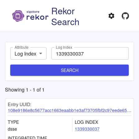
Rekor
Search
Attribute
Log Index
Log Index
SEARCH
Showing
1
-
1
of
1
Entry UUID:
108e9186e8c5677acc1663eaabb1e3af73705fbf2c97eede6523354473d2ad2cc202ca1bd16fd4a6
TYPE
LOG INDEX
dsse
1339330037
INTEGRATED TIME