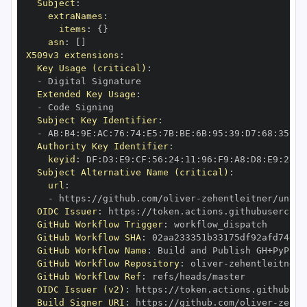
Subject
:
extraNames
:
items
:
{
}
asn
:
[
]
X509v3 extensions
:
Key Usage (critical)
:
-
Extended Key Usage
:
-
Subject Key Identifier
:
-
 AB
:
B4
:
9E
:
AC
:
76
:
74
:
E5
:
7B
:
BE
:
6B
:
95
:
39
:
D7
:
68
:
35
:
94
Authority Key Identifier
:
keyid
:
 DF
:
D3
:
E9
:
CF
:
56
:
24
:
11
:
96
:
F9
:
A8
:
D8
:
E9
:
28
:
5
Subject Alternative Name (critical)
:
url
:
-
 https
:
//github.com/oliver
-
zehentleitner/unico
OIDC Issuer
:
 https
:
GitHub Workflow Trigger
:
GitHub Workflow SHA
:
GitHub Workflow Name
:
GitHub Workflow Repository
:
 oliver
-
zehentleitner/
GitHub Workflow Ref
:
OIDC Issuer (v2)
:
 https
:
Build Signer URI
:
 https
:
//github.com/oliver
-
zehen