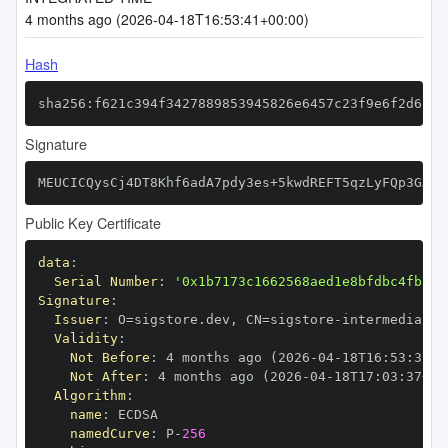
4 months ago (2026-04-18T16:53:41+00:00)
Hash
sha256:f621c394f3427889853945826e6457c23f9e6f2d6fd7
Signature
MEUCICQysCj4DT8Khf6adA7pdy3es+5kwdREFT5qzLyFQp3GAiE
Public Key Certificate
data
:
Serial Number
:
'0x1b7173c1662568aed1e8bfdbc4fb15d
Signature
:
Issuer
:
 O=sigstore.dev
,
 CN=sigstore
-
Validity
:
Not Before
:
 4 months ago (2026
-
04
-
18T16
:
53
:
37+0
Not After
:
 4 months ago (2026
-
04
-
18T17
:
03
:
37+00
Algorithm
:
name
:
namedCurve
:
 P
-
256