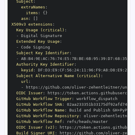
Subject
:
extraNames
:
items
:
{
}
asn
:
[
]
X509v3 extensions
:
Key Usage (critical)
:
-
Extended Key Usage
:
-
Subject Key Identifier
:
-
 AB
:
B4
:
9E
:
AC
:
76
:
74
:
E5
:
7B
:
BE
:
6B
:
95
:
39
:
D7
:
68
:
35
:
94
Authority Key Identifier
:
keyid
:
 DF
:
D3
:
E9
:
CF
:
56
:
24
:
11
:
96
:
F9
:
A8
:
D8
:
E9
:
28
:
5
Subject Alternative Name (critical)
:
url
:
-
 https
:
//github.com/oliver
-
zehentleitner/unico
OIDC Issuer
:
 https
:
GitHub Workflow Trigger
:
GitHub Workflow SHA
:
GitHub Workflow Name
:
GitHub Workflow Repository
:
 oliver
-
zehentleitner/
GitHub Workflow Ref
:
OIDC Issuer (v2)
:
 https
:
Build Signer URI
:
 https
:
//github.com/oliver
-
zehen