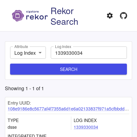
Rekor
Search
Attribute
Log Index
Log Index
SEARCH
Showing
1
-
1
of
1
Entry UUID:
108e9186e8c5677af4f7355a6d1e6a02133837f971a5cfbbdd373c1622baf264ff3e2b0545eb2d7a
TYPE
LOG INDEX
dsse
1339330034
INTEGRATED TIME