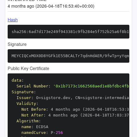
4 months ago (2026-04-18T16:53:40+00:00)
Hash
sha256:6ad7d173e249f943381c9fb284e5f752b25a6f8b177a
Signature
MEYCIQCxMOX0D8YGFk1E55BCALTr7qdnHdAER/9fwTp+yYqmzwI
Public Key Certificate
data
:
Serial Number
:
'0x1b7173c1662568aed1e8bfdbc4fb15d
Signature
:
Issuer
:
 O=sigstore.dev
,
 CN=sigstore
-
Validity
:
Not Before
:
 4 months ago (2026
-
04
-
18T16
:
53
:
37+0
Not After
:
 4 months ago (2026
-
04
-
18T17
:
03
:
37+00
Algorithm
:
name
:
namedCurve
:
 P
-
256