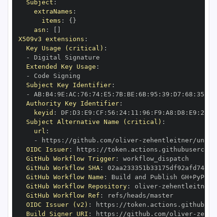
Subject
:
extraNames
:
items
:
{
}
asn
:
[
]
X509v3 extensions
:
Key Usage (critical)
:
-
Extended Key Usage
:
-
Subject Key Identifier
:
-
 AB
:
B4
:
9E
:
AC
:
76
:
74
:
E5
:
7B
:
BE
:
6B
:
95
:
39
:
D7
:
68
:
35
:
94
Authority Key Identifier
:
keyid
:
 DF
:
D3
:
E9
:
CF
:
56
:
24
:
11
:
96
:
F9
:
A8
:
D8
:
E9
:
28
:
5
Subject Alternative Name (critical)
:
url
:
-
 https
:
//github.com/oliver
-
zehentleitner/unico
OIDC Issuer
:
 https
:
GitHub Workflow Trigger
:
GitHub Workflow SHA
:
GitHub Workflow Name
:
GitHub Workflow Repository
:
 oliver
-
zehentleitner/
GitHub Workflow Ref
:
OIDC Issuer (v2)
:
 https
:
Build Signer URI
:
 https
:
//github.com/oliver
-
zehen