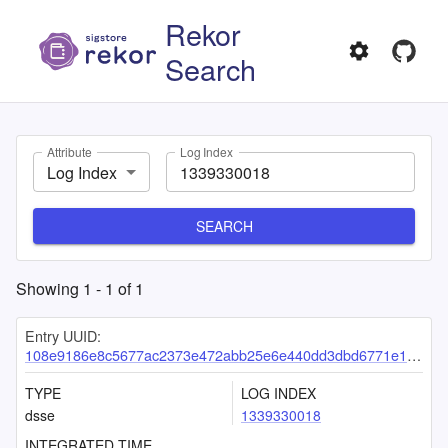
Rekor
Search
Attribute
Log Index
Log Index
SEARCH
Showing
1
-
1
of
1
Entry UUID:
108e9186e8c5677ac2373e472abb25e6e440dd3dbd6771e1668cb43ca3a8e4994bf76f0c068e8738
TYPE
LOG INDEX
dsse
1339330018
INTEGRATED TIME